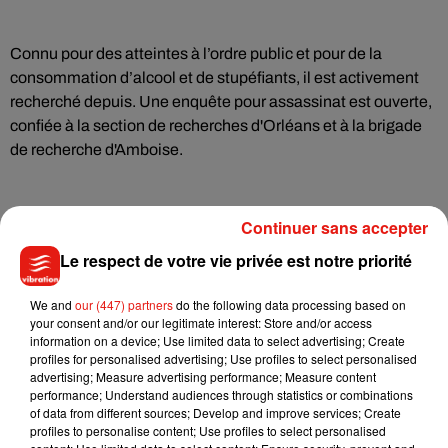
Connu pour des atteintes à l’ordre public et pour de la
consommation d’alcool et de stupéfiants, il est activement
recherché depuis. Une enquête pour assassinat est ouverte,
confiée à la section de recherches d'Orléans et à la brigade
de recherche d'Amboise.
Continuer sans accepter
Le respect de votre vie privée est notre priorité
Musique
We and
our (447) partners
do the following data processing based on
your consent and/or our legitimate interest: Store and/or access
information on a device; Use limited data to select advertising; Create
Julien Lieb s’essaye à la vie de chatelain
profiles for personalised advertising; Use profiles to select personalised
dans son nouveau clip
advertising; Measure advertising performance; Measure content
7 août 2026
performance; Understand audiences through statistics or combinations
of data from different sources; Develop and improve services; Create
profiles to personalise content; Use profiles to select personalised