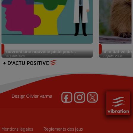
Alzheimer : des chercheurs japonais
Des marmottes
ouvrent une nouvelle piste pour...
d’initiative d
31 juillet 2026
31 juillet 2026
+ D'ACTU POSITIVE
Design
Olivier Varma
Mentions légales
Règlements des jeux