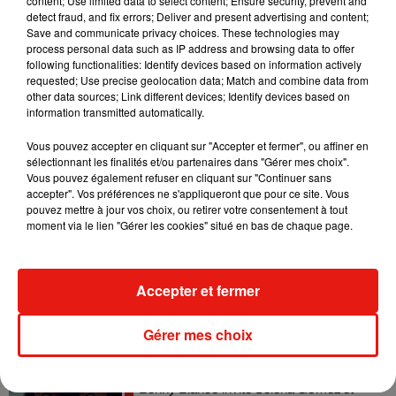
content; Use limited data to select content; Ensure security, prevent and
detect fraud, and fix errors; Deliver and present advertising and content;
Save and communicate privacy choices. These technologies may
Madonna sort enfin le remix de « Love
process personal data such as IP address and browsing data to offer
Sensation » avec Kylie Minogue
following functionalities: Identify devices based on information actively
7 août 2026
requested; Use precise geolocation data; Match and combine data from
other data sources; Link different devices; Identify devices based on
information transmitted automatically.
Vous pouvez accepter en cliquant sur "Accepter et fermer", ou affiner en
Tayc et Didi B dévoilent le single le plus
sélectionnant les finalités et/ou partenaires dans "Gérer mes choix".
dansant de l’année
Vous pouvez également refuser en cliquant sur "Continuer sans
7 août 2026
accepter". Vos préférences ne s'appliqueront que pour ce site. Vous
pouvez mettre à jour vos choix, ou retirer votre consentement à tout
moment via le lien "Gérer les cookies" situé en bas de chaque page.
Angèle et Amélie Lens dévoilent leur
collaboration tant attendue
Accepter et fermer
7 août 2026
Gérer mes choix
Benny Blanco invite Selena Gomez et