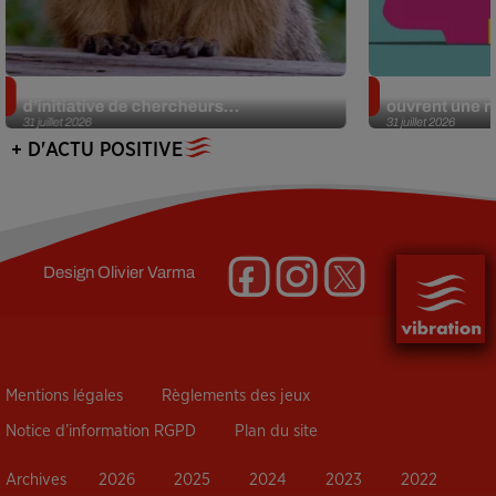
Des marmottes sur OnlyFans : la drôle
Alzheimer : d
d’initiative de chercheurs...
ouvrent une no
31 juillet 2026
31 juillet 2026
+ D'ACTU POSITIVE
Design
Olivier Varma
Mentions légales
Règlements des jeux
Notice d’information RGPD
Plan du site
Archives
2026
2025
2024
2023
2022