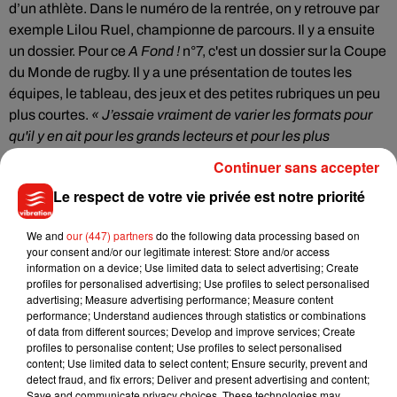
d’un athlète. Dans le numéro de la rentrée, on y retrouve par
exemple Lilou Ruel, championne de parcours. Il y a ensuite
un dossier. Pour ce
A Fond !
n°7, c'est un dossier sur la Coupe
du Monde de rugby. Il y a une présentation de toutes les
équipes, le tableau, des jeux et des petites rubriques un peu
plus courtes.
« J’essaie vraiment de varier les formats pour
qu'il y en ait pour les grands lecteurs et pour les plus
jeunes »,
dit Myriam Alizon. Enfin, il y a une rubrique
Continuer sans accepter
baptisée
« Quand j'avais 10 ans »
où un champion raconte
Le respect de votre vie privée est notre priorité
ses 10 ans. Les lecteurs seront aussi ravis de retrouver des
cartes un collectionner et un poster.
We and
our (447) partners
do the following data processing based on
your consent and/or our legitimate interest: Store and/or access
information on a device; Use limited data to select advertising; Create
Myriam Alizon ne compte pas ses heures. Elle écrit 80% des
profiles for personalised advertising; Use profiles to select personalised
advertising; Measure advertising performance; Measure content
articles et collabore avec une illustratrice pour enrichir
performance; Understand audiences through statistics or combinations
visuellement le magazine. Le premier bilan est positif. La
of data from different sources; Develop and improve services; Create
jeune femme dit avoir atteint ses objectifs. Elle a déjà un
profiles to personalise content; Use profiles to select personalised
content; Use limited data to select content; Ensure security, prevent and
millier d’abonnés.
« Ce
qui m'encourage c'est que les gens
detect fraud, and fix errors; Deliver and present advertising and content;
se ré-abonnent, je pense qu'il y a vraiment un appétit et une
Save and communicate privacy choices. These technologies may