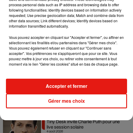
envie autour du sport chez les enfants »
, conclut-elle.
process personal data such as IP address and browsing data to offer
following functionalities: Identify devices based on information actively
requested; Use precise geolocation data; Match and combine data from
other data sources; Link different devices; Identify devices based on
A Fond !
est disponible sur internet et en librairie au prix de
information transmitted automatically.
9,50 euros.
Vous pouvez accepter en cliquant sur "Accepter et fermer", ou affiner en
sélectionnant les finalités et/ou partenaires dans "Gérer mes choix".
Vous pouvez également refuser en cliquant sur "Continuer sans
accepter". Vos préférences ne s'appliqueront que pour ce site. Vous
pouvez mettre à jour vos choix, ou retirer votre consentement à tout
Musique
moment via le lien "Gérer les cookies" situé en bas de chaque page.
Benny Blanco invite Selena Gomez et
Accepter et fermer
Becky G sur son nouveau single
5 août 2026
Gérer mes choix
Tiny Desk invite Charlie Puth pour une
live session solaire
4 août 2026