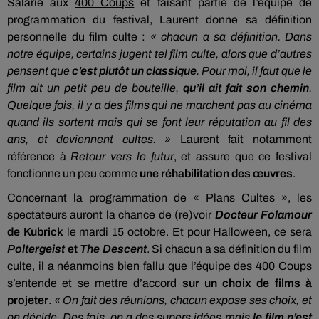
Salarié aux
400 Coups
et faisant partie de l’équipe de
programmation du festival, Laurent donne sa définition
personnelle du film culte :
« chacun a sa définition. Dans
notre équipe, certains jugent tel film culte, alors que d’autres
pensent que
c’est plutôt un classique
. Pour moi, il faut que le
film ait un petit peu de bouteille,
qu’il ait fait son chemin
.
Quelque fois, il y a des films qui ne marchent pas au cinéma
quand ils sortent mais qui se font leur réputation au fil des
ans, et deviennent cultes. »
Laurent fait notamment
référence à
Retour vers le futur
, et assure que ce festival
fonctionne un peu comme
une réhabilitation des œuvres
.
Concernant la programmation de « Plans Cultes », les
spectateurs auront la chance de (re)voir
Docteur Folamour
de Kubrick
le mardi 15 octobre. Et pour Halloween, ce sera
Poltergeist
et
The Descent
. Si chacun a sa définition du film
culte, il a néanmoins bien fallu que l’équipe des 400 Coups
s’entende et se mettre d’accord
sur un choix de films à
projeter
.
« On fait des réunions, chacun expose ses choix, et
on décide. Des fois, on a des supers idées mais
le film n’est