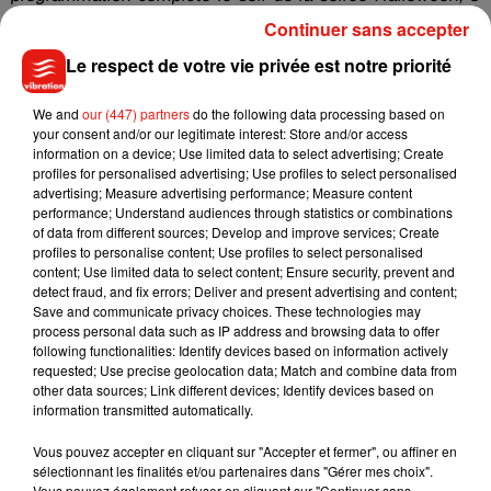
semaines avant »
, explique Laurent.
Continuer sans accepter
Vous l’avez compris, les cinéphiles risquent de peu (pas)
Le respect de votre vie privée est notre priorité
dormir dans la nuit du 21 au 22 novembre, puisque
quatre
films se succéderont
. L’équipe des 400 Coups a bien fait les
We and
our (447) partners
do the following data processing based on
your consent and/or our legitimate interest: Store and/or access
choses puisque pour vous accompagner,
des animations
information on a device; Use limited data to select advertising; Create
sont prévues, tout comme
un petit-déjeuner
pour les
profiles for personalised advertising; Use profiles to select personalised
courageux qui auront réussi à enchaîner le marathon
advertising; Measure advertising performance; Measure content
performance; Understand audiences through statistics or combinations
cinématographique.
of data from different sources; Develop and improve services; Create
profiles to personalise content; Use profiles to select personalised
content; Use limited data to select content; Ensure security, prevent and
Le cinéma fait toujours rêver
detect fraud, and fix errors; Deliver and present advertising and content;
Save and communicate privacy choices. These technologies may
process personal data such as IP address and browsing data to offer
À l’heure où
les plateformes de streaming
se multiplient et
following functionalities: Identify devices based on information actively
où les spectateurs préfèrent souvent leur canapé au fauteuil
requested; Use precise geolocation data; Match and combine data from
de cinéma, une question se pose : n’est-il pas risqué
other data sources; Link different devices; Identify devices based on
information transmitted automatically.
d’organiser un tel événement en 2024 ? Pas du tout, pour
Laurent, qui reconnait toutefois que
c’est
« une première »
Vous pouvez accepter en cliquant sur "Accepter et fermer", ou affiner en
pour lui et son équipe
:
« je ne suis pas trop inquiet au niveau
sélectionnant les finalités et/ou partenaires dans "Gérer mes choix".
Vous pouvez également refuser en cliquant sur "Continuer sans