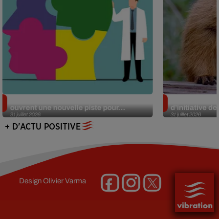
Alzheimer : des chercheurs japonais
Des marmottes
ouvrent une nouvelle piste pour...
d’initiative d
31 juillet 2026
31 juillet 2026
+ D'ACTU POSITIVE
Design
Olivier Varma