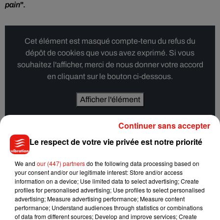
pain
".
Cet élément est masqué compte-tenu du refus du
dépôt de cookies que vous avez exprimé. Si vous
souhaitez l'afficher, merci de nous donner votre accord
en cliquant sur le bouton ci-dessous.
Afficher l'élément
Continuer sans accepter
Au milieu des nuages provoqués par les lacrymogènes,
le
Le respect de votre vie privée est notre priorité
youtubeur teste cinq boulangeries au total
:
"Tout autour du
pain", "Carton", "Stohrer", "Du pain et des idées"
et
"Cédric
We and
our (447) partners
do the following data processing based on
Grolet Opéra".
Malheureusement, la dernière adresse n'aura
your consent and/or our legitimate interest: Store and/or access
pas été concluante.
"Ils m'ont dit de revenir demain. Je ne
information on a device; Use limited data to select advertising; Create
profiles for personalised advertising; Use profiles to select personalised
reviendrai pas demain. Ils ont fini tous les croissants, alors on
advertising; Measure advertising performance; Measure content
est partis"
, déclare le jeune homme, pince-sans-rire.
performance; Understand audiences through statistics or combinations
of data from different sources; Develop and improve services; Create
"L’idée de la vidéo était d’être aussi vrai et transparent que