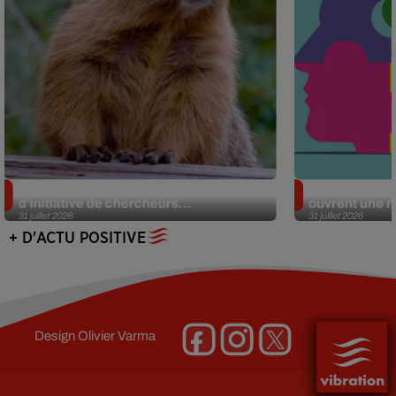
Des marmottes sur OnlyFans : la drôle
Alzheimer : d
d’initiative de chercheurs...
ouvrent une no
31 juillet 2026
31 juillet 2026
+ D'ACTU POSITIVE
Design
Olivier Varma