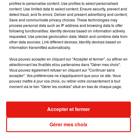
profiles to personalise content; Use profiles to select personalised
possible avec le public de manière à ce qu’il puisse 'goûter' à
content; Use limited data to select content; Ensure security, prevent and
detect fraud, and fix errors; Deliver and present advertising and content;
l’expérience comme moi. Le but était que mon classement
Save and communicate privacy choices. These technologies may
du meilleur croissant n’influence pas l’opinion des autres"
, a
process personal data such as IP address and browsing data to offer
expliqué le youtubeur à
Tech&Co
. Luis était-il au courant que
following functionalities: Identify devices based on information actively
requested; Use precise geolocation data; Match and combine data from
des manifestations avaient lieu en ce moment en France ?
other data sources; Link different devices; Identify devices based on
S'il ne l'a pas précisé, il a tout de même apporter son soutien
information transmitted automatically.
aux grévistes français.
"Le monde entier devrait suivre
l’exemple des Français dans leur manière de gérer leur
Vous pouvez accepter en cliquant sur "Accepter et fermer", ou affiner en
sélectionnant les finalités et/ou partenaires dans "Gérer mes choix".
mécontentement… et de faire des croissants"
, a-t-il lancé.
Vous pouvez également refuser en cliquant sur "Continuer sans
accepter". Vos préférences ne s'appliqueront que pour ce site. Vous
pouvez mettre à jour vos choix, ou retirer votre consentement à tout
moment via le lien "Gérer les cookies" situé en bas de chaque page.
Musique
Accepter et fermer
Gérer mes choix
Julien Lieb s’essaye à la vie de chatelain
dans son nouveau clip
7 août 2026