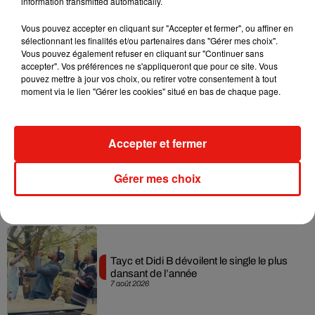
information transmitted automatically.
Musique
Vous pouvez accepter en cliquant sur "Accepter et fermer", ou affiner en
sélectionnant les finalités et/ou partenaires dans "Gérer mes choix".
Vous pouvez également refuser en cliquant sur "Continuer sans
accepter". Vos préférences ne s'appliqueront que pour ce site. Vous
Julien Lieb s’essaye à la vie de chatelain
pouvez mettre à jour vos choix, ou retirer votre consentement à tout
dans son nouveau clip
moment via le lien "Gérer les cookies" situé en bas de chaque page.
7 août 2026
Accepter et fermer
Madonna sort enfin le remix de « Love
Gérer mes choix
Sensation » avec Kylie Minogue
7 août 2026
Tayc et Didi B dévoilent le single le plus
dansant de l’année
7 août 2026