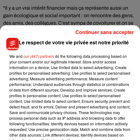
"Il y a un vrai intérêt financier mais ça représente aussi un
gain écologique et social important : on rencontre des gens,
des amis, des collègues. C’est sympa de covoiturer et on se
rend compte que ça ne change pas grand-chose à notre
Continuer sans accepter
quotidien", selon sa plateforme.
Le respect de votre vie privée est notre priorité
Pour Nicolas Brusson, cofondateur de BlaBlaCar, "le bonus
va être une première étape vers un usage plus fréquent. Un
We and
our (447) partners
do the following data processing based on
your consent and/or our legitimate interest: Store and/or access
conducteur qui choisit de covoiturer régulièrement sur ses
information on a device; Use limited data to select advertising; Create
trajets du quotidien peut économiser plus de 1.000 euros par
profiles for personalised advertising; Use profiles to select personalised
an".
advertising; Measure advertising performance; Measure content
performance; Understand audiences through statistics or combinations
Le but est de passer de 900.000 trajets mensuels aujourd'hui
of data from different sources; Develop and improve services; Create
profiles to personalise content; Use profiles to select personalised
à trois millions dans quelques années. Alors que 50 millions
content; Use limited data to select content; Ensure security, prevent and
de sièges vides circulent chaque jour, tripler le nombre de
detect fraud, and fix errors; Deliver and present advertising and content;
covoitureurs permettrait d'éviter 4,5 millions de tonnes de
Save and communicate privacy choices. These technologies may
process personal data such as IP address and browsing data to offer
CO2 par an, selon le ministère des Transports.
following functionalities: Identify devices based on information actively
requested; Use precise geolocation data; Match and combine data from
other data sources; Link different devices; Identify devices based on