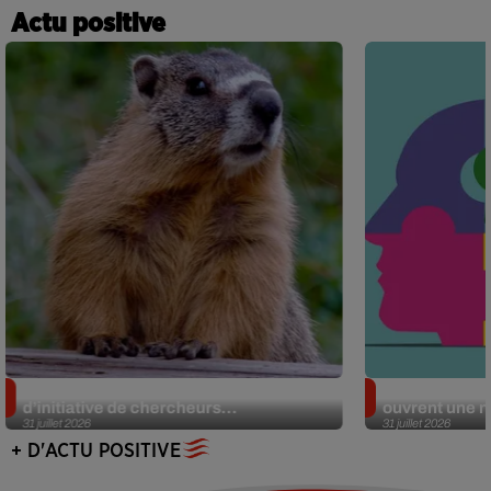
Actu positive
Des marmottes sur OnlyFans : la drôle
Alzheimer : d
d’initiative de chercheurs...
ouvrent une no
31 juillet 2026
31 juillet 2026
+ D'ACTU POSITIVE