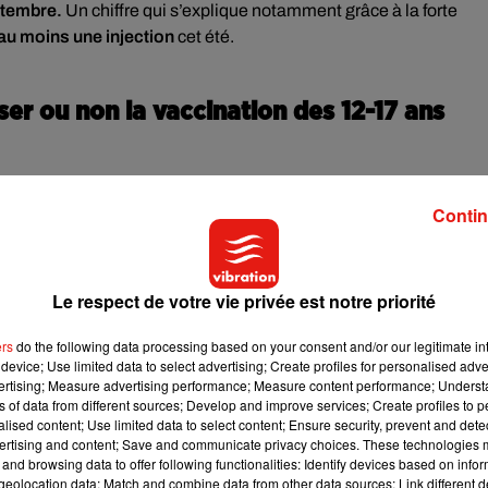
tembre.
Un chiffre qui s’explique notamment grâce à la forte
au moins une injection
cet été.
ser ou non la vaccination des 12-17 ans
r les collégiens et lycéens et l’Education nationale va prendre le
Contin
ée, des documents sont remis aux familles pour autoriser ou non
 l’académie d’Orléans-Tours, Katia Béguin. Les autorisations son
 aux chefs d’établissements de déterminer le nombre de crénea
ans, eux, peuvent prendre seuls la décision.
Le respect de votre vie privée est notre priorité
ers
do the following data processing based on your consent and/or our legitimate int
device; Use limited data to select advertising; Create profiles for personalised adver
proximité, où les élèves se rendront à pied ou en car suivant la
vertising; Measure advertising performance; Measure content performance; Unders
ns débuteraient dès la fin de semaine prochaine
, vers le 9 ou 10
ns of data from different sources; Develop and improve services; Create profiles to 
ptembre. A noter que
alised content; Use limited data to select content; Ensure security, prevent and detect
seules des premières injections
seront
ertising and content; Save and communicate privacy choices. These technologies
 vaccinal cet été,
il ne faut pas annuler le rendez-vous déjà
and browsing data to offer following functionalities: Identify devices based on infor
eolocation data; Match and combine data from other data sources; Link different de