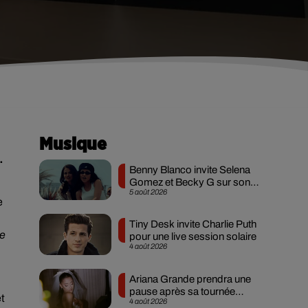
Musique
.
Benny Blanco invite Selena
Gomez et Becky G sur son
5 août 2026
nouveau single
e
Tiny Desk invite Charlie Puth
ne
pour une live session solaire
4 août 2026
Ariana Grande prendra une
pause après sa tournée
et
4 août 2026
mondiale