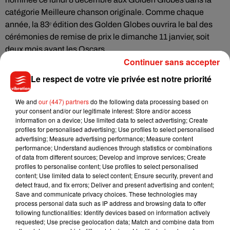
catégorie Meilleure chanson originale. Comme chaque
année, la 83ᵉ édition des Golden Globes ouvrira le bal des
cérémonies de remise de prix le dimanche 11 janvier, soit
deux mois avant les Oscars.
Continuer sans accepter
Le respect de votre vie privée est notre priorité
We and
our (447) partners
do the following data processing based on
your consent and/or our legitimate interest: Store and/or access
information on a device; Use limited data to select advertising; Create
profiles for personalised advertising; Use profiles to select personalised
advertising; Measure advertising performance; Measure content
performance; Understand audiences through statistics or combinations
of data from different sources; Develop and improve services; Create
profiles to personalise content; Use profiles to select personalised
content; Use limited data to select content; Ensure security, prevent and
detect fraud, and fix errors; Deliver and present advertising and content;
Save and communicate privacy choices. These technologies may
process personal data such as IP address and browsing data to offer
following functionalities: Identify devices based on information actively
requested; Use precise geolocation data; Match and combine data from