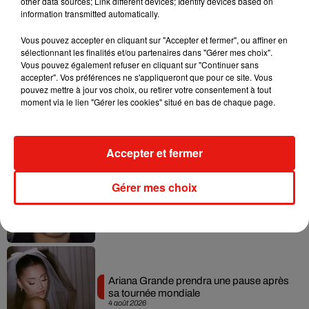
other data sources; Link different devices; Identify devices based on
information transmitted automatically.
Vous pouvez accepter en cliquant sur "Accepter et fermer", ou affiner en
Musique
sélectionnant les finalités et/ou partenaires dans "Gérer mes choix".
Vous pouvez également refuser en cliquant sur "Continuer sans
accepter". Vos préférences ne s'appliqueront que pour ce site. Vous
pouvez mettre à jour vos choix, ou retirer votre consentement à tout
Benny Blanco invite Selena Gomez et
moment via le lien "Gérer les cookies" situé en bas de chaque page.
Becky G sur son nouveau single
5 août 2026
Accepter et fermer
Gérer mes choix
Tiny Desk invite Charlie Puth pour une
live session solaire
4 août 2026
Ariana Grande prendra une pause après
sa tournée mondiale
4 août 2026