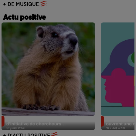
+ DE MUSIQUE
Actu positive
Des marmottes sur OnlyFans : la drôle
Alzheimer : d
d’initiative de chercheurs...
ouvrent une no
31 juillet 2026
31 juillet 2026
+ D'ACTU POSITIVE