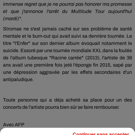
immense regret que je ne pourrai pas honorer ma promesse
et que j'annonce l'arrêt du Multitude Tour aujourd'hui
(mardi)".
Stromae ne s'est jamais caché sur ses problème de santé
mentale et le burn-out qui avait suivi sa denrière tournée. Le
titre "l'Enfer" sur son dernier album évoquait notamment le
suicide. Essoré par une tournée mondiale XXL dans la foulée
de l'album tubesque "Racine carrée" (2013), l'artiste de 38
ans avait une première fois jeté l'éponge fin 2015, sapé par
une dépression aggravée par les effets secondaires d'un
antipaludique.
Toute personne qui a déja acheté sa place pour un des
concerts de l'artiste pourra bien sûr se faire rembourser.
Avec AFP
Continuer sans accepter