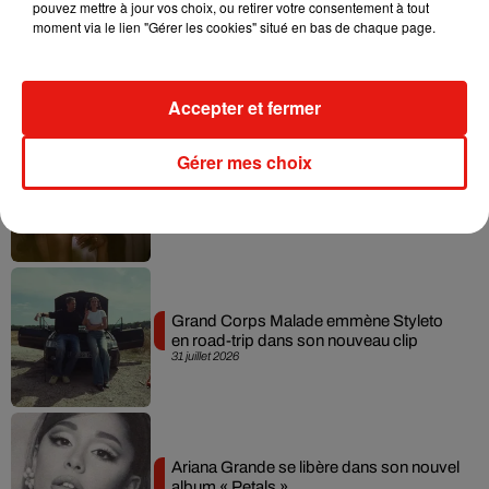
pouvez mettre à jour vos choix, ou retirer votre consentement à tout
moment via le lien "Gérer les cookies" situé en bas de chaque page.
Tiny Desk invite Charlie Puth pour une
live session solaire
4 août 2026
Accepter et fermer
Gérer mes choix
Ariana Grande prendra une pause après
sa tournée mondiale
4 août 2026
Grand Corps Malade emmène Styleto
en road-trip dans son nouveau clip
31 juillet 2026
Ariana Grande se libère dans son nouvel
album « Petals »