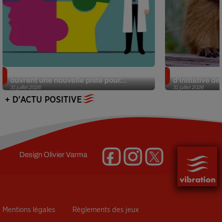
Alzheimer : des chercheurs japonais
Des marmottes
ouvrent une nouvelle piste pour...
d’initiative d
31 juillet 2026
31 juillet 2026
+ D'ACTU POSITIVE
Design
Olivier Varma
Mentions légales
Règlements des jeux