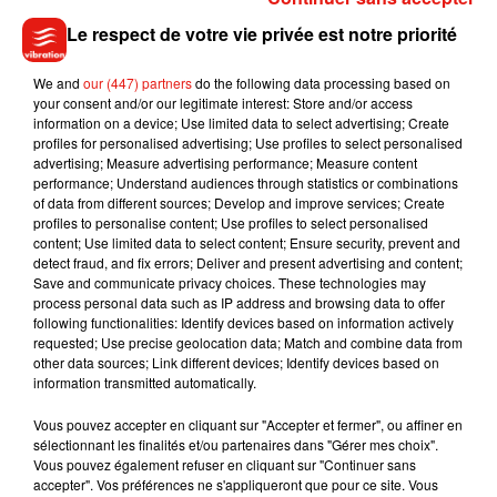
Le respect de votre vie privée est notre priorité
Cet élément est masqué compte-tenu du refus du
dépôt de cookies que vous avez exprimé. Si vous
We and
our (447) partners
do the following data processing based on
souhaitez l'afficher, merci de nous donner votre accord
your consent and/or our legitimate interest: Store and/or access
information on a device; Use limited data to select advertising; Create
en cliquant sur le bouton ci-dessous.
profiles for personalised advertising; Use profiles to select personalised
advertising; Measure advertising performance; Measure content
Afficher l'élément
performance; Understand audiences through statistics or combinations
of data from different sources; Develop and improve services; Create
profiles to personalise content; Use profiles to select personalised
content; Use limited data to select content; Ensure security, prevent and
detect fraud, and fix errors; Deliver and present advertising and content;
Save and communicate privacy choices. These technologies may
Musique
process personal data such as IP address and browsing data to offer
following functionalities: Identify devices based on information actively
requested; Use precise geolocation data; Match and combine data from
other data sources; Link different devices; Identify devices based on
Benny Blanco invite Selena Gomez et
information transmitted automatically.
Becky G sur son nouveau single
5 août 2026
Vous pouvez accepter en cliquant sur "Accepter et fermer", ou affiner en
sélectionnant les finalités et/ou partenaires dans "Gérer mes choix".
Vous pouvez également refuser en cliquant sur "Continuer sans
accepter". Vos préférences ne s'appliqueront que pour ce site. Vous