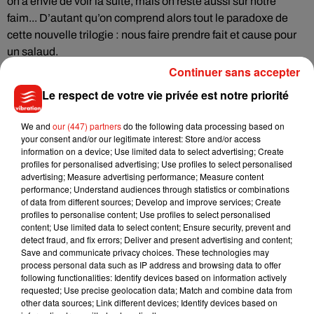
on a envie de voir la suite, mais on reste aussi sur notre
faim... D’autant qu’on comprend alors tout le paradoxe de
cette nouvelle trilogie : nous faire prendre fait et cause pour
un salaud.
Continuer sans accepter
Le respect de votre vie privée est notre priorité
Cet élément est masqué compte-tenu du refus du
dépôt de cookies que vous avez exprimé. Si vous
We and
our (447) partners
do the following data processing based on
souhaitez l'afficher, merci de nous donner votre accord
your consent and/or our legitimate interest: Store and/or access
information on a device; Use limited data to select advertising; Create
en cliquant sur le bouton ci-dessous.
profiles for personalised advertising; Use profiles to select personalised
advertising; Measure advertising performance; Measure content
Afficher l'élément
performance; Understand audiences through statistics or combinations
of data from different sources; Develop and improve services; Create
profiles to personalise content; Use profiles to select personalised
content; Use limited data to select content; Ensure security, prevent and
Hunger Games : la ballade du serpent et de l'oiseau
detect fraud, and fix errors; Deliver and present advertising and content;
chanteur
• De Francis Lawrence • Avec Tom Blyth, Rachel
Save and communicate privacy choices. These technologies may
process personal data such as IP address and browsing data to offer
Zegler, Peter Dinklage... • Sortie le 15 novembre 2023
following functionalities: Identify devices based on information actively
requested; Use precise geolocation data; Match and combine data from
other data sources; Link different devices; Identify devices based on