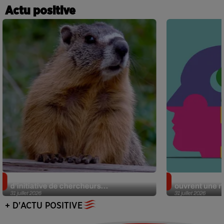
Actu positive
Des marmottes sur OnlyFans : la drôle
Alzheimer : d
d’initiative de chercheurs...
ouvrent une no
31 juillet 2026
31 juillet 2026
+ D'ACTU POSITIVE