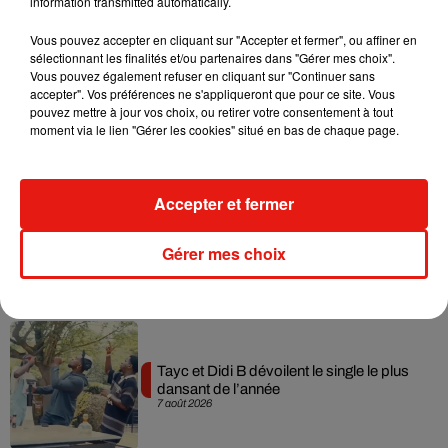
information transmitted automatically.
Musique
Vous pouvez accepter en cliquant sur "Accepter et fermer", ou affiner en
sélectionnant les finalités et/ou partenaires dans "Gérer mes choix".
Vous pouvez également refuser en cliquant sur "Continuer sans
accepter". Vos préférences ne s'appliqueront que pour ce site. Vous
Julien Lieb s’essaye à la vie de chatelain
pouvez mettre à jour vos choix, ou retirer votre consentement à tout
dans son nouveau clip
moment via le lien "Gérer les cookies" situé en bas de chaque page.
7 août 2026
Accepter et fermer
Madonna sort enfin le remix de « Love
Gérer mes choix
Sensation » avec Kylie Minogue
7 août 2026
Tayc et Didi B dévoilent le single le plus
dansant de l’année
7 août 2026