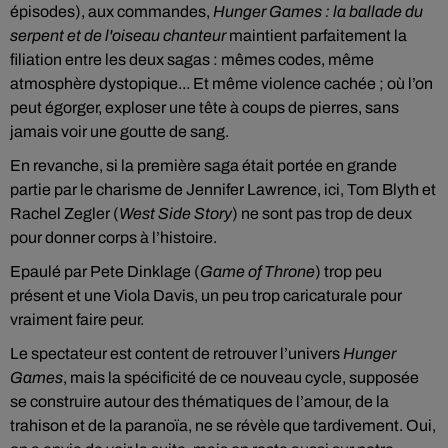
épisodes), aux commandes,
Hunger Games : la ballade du
serpent et de l'oiseau chanteur
maintient parfaitement la
filiation entre les deux sagas : mêmes codes, même
atmosphère dystopique... Et même violence cachée ; où l’on
peut égorger, exploser une tête à coups de pierres, sans
jamais voir une goutte de sang.
En revanche, si la première saga était portée en grande
partie par le charisme de Jennifer Lawrence, ici, Tom Blyth et
Rachel Zegler (
West Side Story
) ne sont pas trop de deux
pour donner corps à l’histoire.
Epaulé par Pete Dinklage (
Game of Throne
) trop peu
présent et une Viola Davis, un peu trop caricaturale pour
vraiment faire peur.
Le spectateur est content de retrouver l’univers
Hunger
Games
, mais la spécificité de ce nouveau cycle, supposée
se construire autour des thématiques de l’amour, de la
trahison et de la paranoïa, ne se révèle que tardivement. Oui,