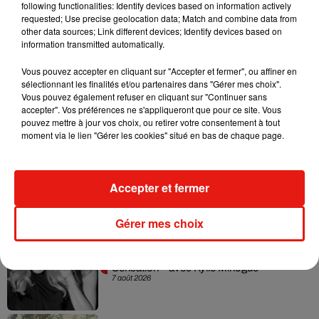
following functionalities: Identify devices based on information actively
mes amis et à vous tous qui m'avez donné les moyens
requested; Use precise geolocation data; Match and combine data from
other data sources; Link different devices; Identify devices based on
d'endurer".
information transmitted automatically.
Vous pouvez accepter en cliquant sur "Accepter et fermer", ou affiner en
sélectionnant les finalités et/ou partenaires dans "Gérer mes choix".
Vous pouvez également refuser en cliquant sur "Continuer sans
Musique
accepter". Vos préférences ne s'appliqueront que pour ce site. Vous
pouvez mettre à jour vos choix, ou retirer votre consentement à tout
moment via le lien "Gérer les cookies" situé en bas de chaque page.
Julien Lieb s’essaye à la vie de chatelain
dans son nouveau clip
7 août 2026
Accepter et fermer
Gérer mes choix
Madonna sort enfin le remix de « Love
Sensation » avec Kylie Minogue
7 août 2026