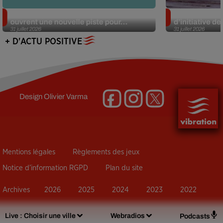
Alzheimer : des chercheurs japonais
Des marmottes
ouvrent une nouvelle piste pour...
d’initiative d
31 juillet 2026
31 juillet 2026
+ D'ACTU POSITIVE
Design
Olivier Varma
Mentions légales
Règlements des jeux
Notice d’information RGPD
Plan du site
Archives
2026
2025
2024
2023
2022
Live :
Choisir une ville
Webradios
Podcasts