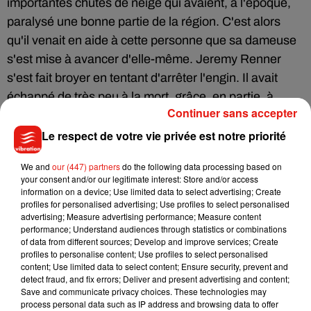
importantes chutes de neige qui avaient, à l'époque,
paralysé une bonne partie de la région. C'est alors
qu'il venait en aide à cette personne que sa dameuse
s'est mise à avancer d'elle-même. Jeremy Renner
s'est fait broyer en tentant d'arrêter l'engin. Il avait
échappé de très peu à la mort, grâce, en partie, à
Continuer sans accepter
l'intervention rapide d'un voisin médecin.
Le respect de votre vie privée est notre priorité
Le chemin du retour à une vie normale a ensuite été
très long pour le comédien, qui a documenté une
We and
our (447) partners
do the following data processing based on
bonne partie de sa rééducation sur son compte
your consent and/or our legitimate interest: Store and/or access
information on a device; Use limited data to select advertising; Create
Instagram. "J'ai exploré tous les types de thérapie",
profiles for personalised advertising; Use profiles to select personalised
avait alors indiqué Jeremy Renner. Avant d'ajouter :
advertising; Measure advertising performance; Measure content
performance; Understand audiences through statistics or combinations
"Ma plus grande thérapie a été mon esprit et la volonté
of data from different sources; Develop and improve services; Create
d'être ici et de faire des efforts pour me rétablir et être
profiles to personalise content; Use profiles to select personalised
content; Use limited data to select content; Ensure security, prevent and
meilleur, exceptionnel. J'estime qu'il est de mon devoir
detect fraud, and fix errors; Deliver and present advertising and content;
de le faire. Non pas pour gaspiller ma vie qui a été
Save and communicate privacy choices. These technologies may
process personal data such as IP address and browsing data to offer
épargnée, mais pour rendre la pareille à ma famille, à