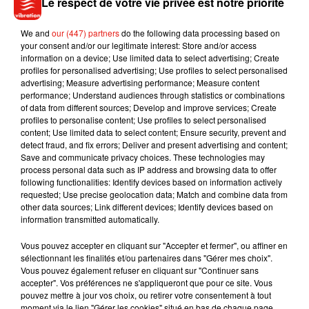
Le respect de votre vie privée est notre priorité
vous répond pas ou reste vague, passez votre chemin.
Autre technique, via Google Chrome, vous pouvez cliquer
We and
our (447) partners
do the following data processing based on
your consent and/or our legitimate interest: Store and/or access
droit sur la photo de l’annonce, choisir recherche avec
information on a device; Use limited data to select advertising; Create
Google Lens, et retrouver les photos du même produit sur les
profiles for personalised advertising; Use profiles to select personalised
sites qui le mettent en vente.
advertising; Measure advertising performance; Measure content
performance; Understand audiences through statistics or combinations
of data from different sources; Develop and improve services; Create
profiles to personalise content; Use profiles to select personalised
content; Use limited data to select content; Ensure security, prevent and
detect fraud, and fix errors; Deliver and present advertising and content;
Musique
Save and communicate privacy choices. These technologies may
process personal data such as IP address and browsing data to offer
following functionalities: Identify devices based on information actively
requested; Use precise geolocation data; Match and combine data from
Julien Lieb s’essaye à la vie de chatelain
other data sources; Link different devices; Identify devices based on
dans son nouveau clip
information transmitted automatically.
7 août 2026
Vous pouvez accepter en cliquant sur "Accepter et fermer", ou affiner en
sélectionnant les finalités et/ou partenaires dans "Gérer mes choix".
Vous pouvez également refuser en cliquant sur "Continuer sans
accepter". Vos préférences ne s'appliqueront que pour ce site. Vous
Madonna sort enfin le remix de « Love
pouvez mettre à jour vos choix, ou retirer votre consentement à tout
Sensation » avec Kylie Minogue
moment via le lien "Gérer les cookies" situé en bas de chaque page.