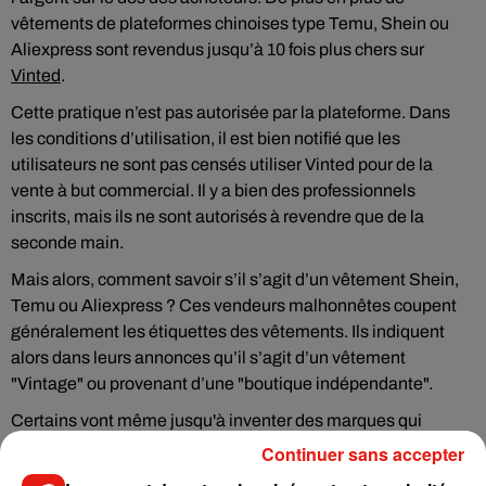
vêtements de plateformes chinoises type Temu, Shein ou
Aliexpress sont revendus jusqu’à 10 fois plus chers sur
Vinted
.
Cette pratique n’est pas autorisée par la plateforme. Dans
les conditions d’utilisation, il est bien notifié que les
utilisateurs ne sont pas censés utiliser Vinted pour de la
vente à but commercial. Il y a bien des professionnels
inscrits, mais ils ne sont autorisés à revendre que de la
seconde main.
Mais alors, comment savoir s’il s’agit d’un vêtement Shein,
Temu ou Aliexpress ? Ces vendeurs malhonnêtes coupent
généralement les étiquettes des vêtements. Ils indiquent
alors dans leurs annonces qu’il s’agit d’un vêtement
"Vintage" ou provenant d’une "boutique indépendante".
Certains vont même jusqu'à inventer des marques qui
n’existent pas. Si vous avez un doute, demandez des
Continuer sans accepter
renseignements sur l’origine du vêtement au vendeur. S’il ne