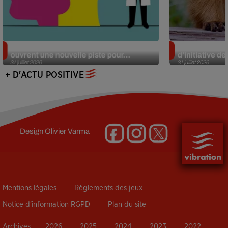
Alzheimer : des chercheurs japonais
Des marmottes
ouvrent une nouvelle piste pour...
d’initiative d
31 juillet 2026
31 juillet 2026
+ D'ACTU POSITIVE
Design
Olivier Varma
Mentions légales
Règlements des jeux
Notice d’information RGPD
Plan du site
Archives
2026
2025
2024
2023
2022