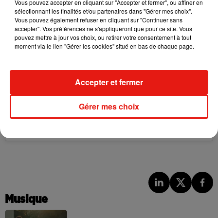
Vous pouvez accepter en cliquant sur "Accepter et fermer", ou affiner en
sélectionnant les finalités et/ou partenaires dans "Gérer mes choix".
Vous pouvez également refuser en cliquant sur "Continuer sans
accepter". Vos préférences ne s'appliqueront que pour ce site. Vous
pouvez mettre à jour vos choix, ou retirer votre consentement à tout
moment via le lien "Gérer les cookies" situé en bas de chaque page.
Accepter et fermer
Voir cette publication sur Instagram
Gérer mes choix
Châteauroux ⭐️⭐️⭐️⭐️⭐️ @julienp16 �x�
Une publication partagée par
Bramsito
(@bramsitoofficiel) le
24 Se
Musique