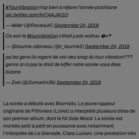
#TourVibration
trop bien à refaire l'année prochaine
pic.twitter.com/hrC4AJAt1Q
— këkër (@RaveauK)
September 24, 2019
Ce soir le
#tourvibration
c’était juste wahou �x܍
— @laurine.rabineau (@r_laurine2)
September 24, 2019
pq les gens ils ragent de voir des snap du tour vibration???
genre on à pas le droit de kiffer notre soirée vous êtes
bizarre
— Zoé (@Zomartin36)
September 24, 2019
La soirée a débuté avec Bramsito. Le jeune rappeur
originaire de Pithiviers (Loiret) a interprété plusieurs titres de
son premier album, dont le hit
Sale Mood
. La soirée est
montée petit à petit en puissance avec notamment
l’interprète de
La Grenade
, Clara Luciani. Une prestation très