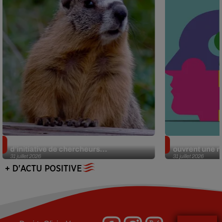
Des marmottes sur OnlyFans : la drôle
Alzheimer : d
d’initiative de chercheurs...
ouvrent une no
31 juillet 2026
31 juillet 2026
+ D'ACTU POSITIVE