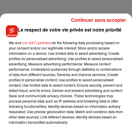
Cette soirée exceptionnelle a également été marquée par
Continuer sans accepter
les prestations de Roméo Elvis, Marwa Loud ou encore
Le respect de votre vie privée est notre priorité
Philippine, avant de se terminer avec le groupe Trois Cafés
Gourmands ! Ce dernier a interprété quatre de ses
We and
our (447) partners
do the following data processing based on
morceaux, dont son plus gros hit,
À nos souvenirs
. Quelques
your consent and/or our legitimate interest: Store and/or access
chanceux avaient d’ailleurs eu la chance, quelques heures
information on a device; Use limited data to select advertising; Create
profiles for personalised advertising; Use profiles to select personalised
plus tôt, de rencontrer le trio lors d’une rencontre organisée
advertising; Measure advertising performance; Measure content
par le Tour Vibration et
La Nouvelle République.
performance; Understand audiences through statistics or combinations
of data from different sources; Develop and improve services; Create
Revivez la soirée en images, avec nos photos officielles.
profiles to personalise content; Use profiles to select personalised
Le Tour Vibration se poursuit. Deux belles soirées sont
content; Use limited data to select content; Ensure security, prevent and
detect fraud, and fix errors; Deliver and present advertising and content;
encore à prévoir, ce jeudi 26 septembre
à Blois
, et ce samedi
Save and communicate privacy choices. These technologies may
28 septembre
à Orléans
.
process personal data such as IP address and browsing data to offer
following functionalities: Identify devices based on information actively
requested; Use precise geolocation data; Match and combine data from
other data sources; Link different devices; Identify devices based on
information transmitted automatically.