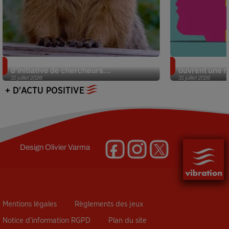
Des marmottes sur OnlyFans : la drôle
Alzheimer : d
d’initiative de chercheurs...
ouvrent une no
31 juillet 2026
31 juillet 2026
+ D'ACTU POSITIVE
Design
Olivier Varma
Mentions légales
Règlements des jeux
Notice d’information RGPD
Plan du site