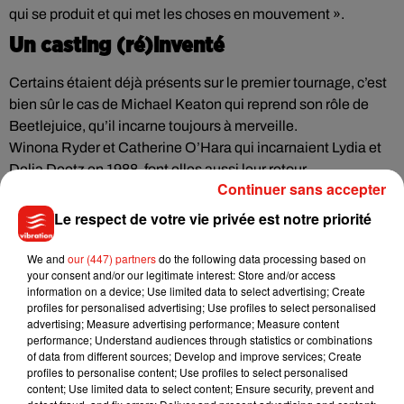
qui se produit et qui met les choses en mouvement ».
Un casting (ré)inventé
Certains étaient déjà présents sur le premier tournage, c’est
bien sûr le cas de Michael Keaton qui reprend son rôle de
Beetlejuice, qu’il incarne toujours à merveille.
Winona Ryder et Catherine O’Hara qui incarnaient Lydia et
Delia Deetz en 1988, font elles aussi leur retour.
Continuer sans accepter
D’autres noms, cette fois détachés du premier volet,
viennent fleurir le casting.
Le respect de votre vie privée est notre priorité
Jenna Ortega, qu’on a adoré dans
la série Mercredi déjà
coréalisée par Tim Burton
est bien présente, c’est même elle
We and
our (447) partners
do the following data processing based on
your consent and/or our legitimate interest: Store and/or access
qui ouvre, sans vraiment le faire exprès, le portail menant à
information on a device; Use limited data to select advertising; Create
l’Après-vie et qui nous permet d’apercevoir Beetlejuice.
profiles for personalised advertising; Use profiles to select personalised
Willem Dafoe, Justin Theroux et Monica Bellucci viennent
advertising; Measure advertising performance; Measure content
performance; Understand audiences through statistics or combinations
compléter la liste des acteurs principaux présents dans la
of data from different sources; Develop and improve services; Create
bande-annonce.
profiles to personalise content; Use profiles to select personalised
Et si Tim Burton est bel et bien le réalisateur de cette
content; Use limited data to select content; Ensure security, prevent and