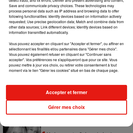
detect fraud, and fix errors; Deliver and present advertising and content;
nouvelle œuvre, il faut noter qu’elle a été écrite par Alfred
Save and communicate privacy choices. These technologies may
Gough et Miles Millar, créateurs de la série Mercredi.
process personal data such as IP address and browsing data to offer
following functionalities: Identify devices based on information actively
requested; Use precise geolocation data; Match and combine data from
La place à un monde fantastique aux accents gothiques est
other data sources; Link different devices; Identify devices based on
de retour, assurée par un scénario, des personnages, des
information transmitted automatically.
costumes et des dialogues fidèles à la première réalisation
Vous pouvez accepter en cliquant sur "Accepter et fermer", ou affiner en
de
Beetlejuice
.
sélectionnant les finalités et/ou partenaires dans "Gérer mes choix".
Vous pouvez également refuser en cliquant sur "Continuer sans
accepter". Vos préférences ne s'appliqueront que pour ce site. Vous
pouvez mettre à jour vos choix, ou retirer votre consentement à tout
moment via le lien "Gérer les cookies" situé en bas de chaque page.
Musique
Accepter et fermer
Julien Lieb s’essaye à la vie de chatelain
dans son nouveau clip
7 août 2026
Gérer mes choix