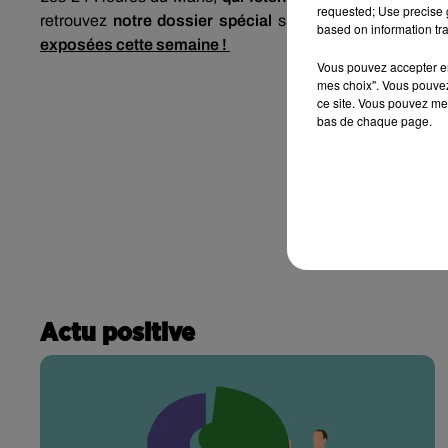
requested; Use precise g
retrouvez
notre dossier spécial
sur vibration.fr, à l'ima
based on information tra
exposées cette semaine !
Vous pouvez accepter en 
mes choix". Vous pouvez
ce site. Vous pouvez met
bas de chaque page.
Actu positive