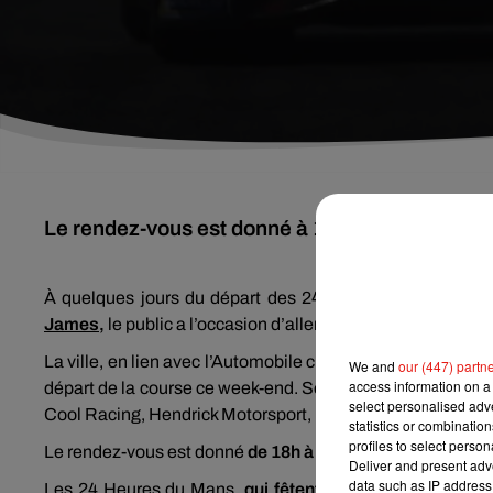
Le rendez-vous est donné à 18h à la terrasse 
À quelques jours du départ des 24 Heures du Mans, qui
James,
le public a l’occasion d’aller à la rencontre des pilo
La ville, en lien avec l’Automobile club de l’Ouest, organi
We and
our (447) partn
access information on a 
départ de la course ce week-end. Seront présentes les écu
select personalised ad
Cool Racing, Hendrick Motorsport, Ferrari AF Corse, Toyot
statistics or combinatio
profiles to select person
Le rendez-vous est donné
de 18h à 19h30 à la terrasse 
Deliver and present adv
data such as IP address 
Les 24 Heures du Mans,
qui fêtent leurs 100 ans cette