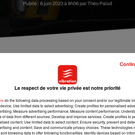
Publié : 6 juin 2023 à 9h06 par Théo Palud
des Quinconces.
Contin
 sera d’ailleurs donné par
la star des parquets de NBA
LeBr
Le respect de votre vie privée est notre priorité
tes !
se
une séance de dédicaces
avec plusieurs pilotes qui prendront
ers
do the following data processing based on your consent and/or our legitimate int
device; Use limited data to select advertising; Create profiles for personalised adver
ries : Porsche Penske, Alpine, Iron Dames, Cadillac, Glinkenha
vertising; Measure advertising performance; Measure content performance; Unders
a.
ns of data from different sources; Develop and improve services; Create profiles to 
alised content; Use limited data to select content; Ensure security, prevent and detect
des Quinconces,
accessible par la Place des Jacobins.
ertising and content; Save and communicate privacy choices. These technologies
and browsing data to offer following functionalities: Identify devices based on infor
 année,
se tiendra ce week-end du 10 et 11 juin. À cette occasi