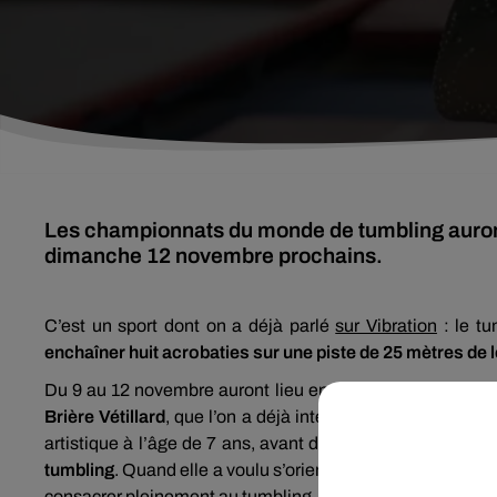
Les championnats du monde de tumbling auront
dimanche 12 novembre prochains.
C’est un sport dont on a déjà parlé
sur Vibration
: le tu
enchaîner huit acrobaties sur une piste de 25 mètres de 
Du 9 au 12 novembre auront lieu en Angleterre les cham
Brière Vétillard
, que l’on a déjà interviewée l’an dernier, 
artistique à l’âge de 7 ans, avant de commencer le tumb
tumbling
. Quand elle a voulu s’orienter vers le haut niveau
consacrer pleinement au tumbling. L’année suivante,
Maël