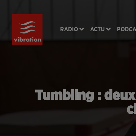
RADIO
ACTU
PODCA
Tumbling : deux
c