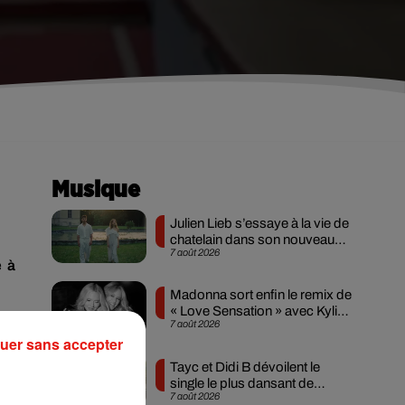
Musique
Julien Lieb s’essaye à la vie de
chatelain dans son nouveau
7 août 2026
clip
te
à
Madonna sort enfin le remix de
« Love Sensation » avec Kylie
dy
7 août 2026
Minogue
que
uer sans accepter
ion
Tayc et Didi B dévoilent le
 se
single le plus dansant de
7 août 2026
l’année