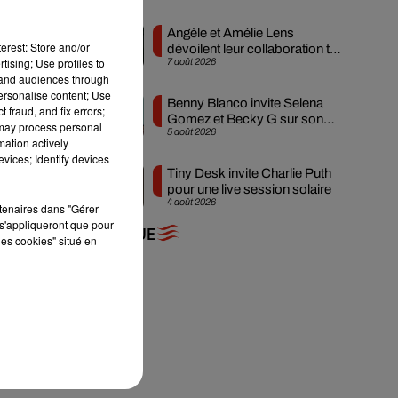
Angèle et Amélie Lens
erest: Store and/or
dévoilent leur collaboration tant
tising; Use profiles to
7 août 2026
attendue
tand audiences through
personalise content; Use
ses
Benny Blanco invite Selena
 fraud, and fix errors;
ies
Gomez et Becky G sur son
 may process personal
5 août 2026
nouveau single
mation actively
vices; Identify devices
 se
Tiny Desk invite Charlie Puth
pour une live session solaire
que
4 août 2026
rtenaires dans "Gérer
ent
s'appliqueront que pour
out
+ DE MUSIQUE
les cookies" situé en
est