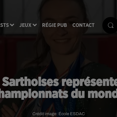
STS
JEUX
RÉGIE PUB
CONTACT
 Sarthoises représente
hampionnats du mon
Crédit image:
École ESDAC