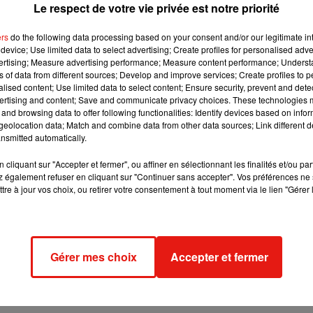
Le respect de votre vie privée est notre priorité
ers
do the following data processing based on your consent and/or our legitimate int
»
device; Use limited data to select advertising; Create profiles for personalised adver
vertising; Measure advertising performance; Measure content performance; Unders
ns of data from different sources; Develop and improve services; Create profiles to 
elle aime
« beaucoup les sensations que ça procure, des cho
alised content; Use limited data to select content; Ensure security, prevent and detect
 sensations particulières,
comme voler
, accomplir des acrobat
ertising and content; Save and communicate privacy choices. These technologies
er
« des choses extraordinaires »
.
and browsing data to offer following functionalities: Identify devices based on infor
eolocation data; Match and combine data from other data sources; Link different de
-championne de France toutes catégories
révèle comment elle
nsmitted automatically.
très envie de faire de beaux championnats, ça faisait longtemps 
cliquant sur "Accepter et fermer", ou affiner en sélectionnant les finalités et/ou pa
ernier. J’ai fait une simulation de compétition à l’entrainem
 également refuser en cliquant sur "Continuer sans accepter". Vos préférences ne 
ux séries
. Je suis plutôt confiante et j’ai très envie de montrer t
tre à jour vos choix, ou retirer votre consentement à tout moment via le lien "Gérer 
Gérer mes choix
Accepter et fermer
un regret
»
, et la Sarthoise souhaiterait battre son record :
« c’
e également
une finale en individuelle
, et
un podium par équipe
.