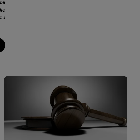
 de
dre
 du