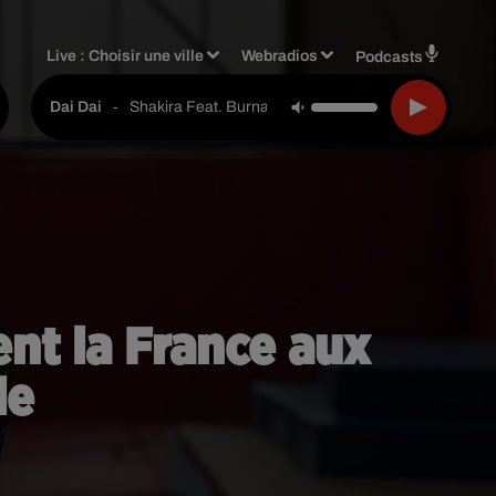
Live :
Choisir une ville
Webradios
Podcasts
-
Shakira Feat. Burna Boy
Dai Dai
nt la France aux
de