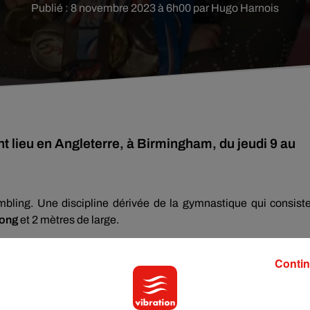
Publié : 8 novembre 2023 à 6h00 par Hugo Harnois
 lieu en Angleterre, à Birmingham, du jeudi 9 au
mbling. Une discipline dérivée de la gymnastique qui consis
long
et 2 mètres de large.
pionnats du monde, auxquels deux sarthoises participent :
Can
et
Maëlie Abadie
. Celle-ci a d’abord démarré avec la gymnasti
Contin
ling à 10 ans, lorsque
ses parents ont créé au Mans une sect
, en 2014, elle a décidé d’arrêter la gymnastique artistique, pour
ie intégrait le collectif France
.