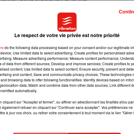
ictime a eu plusieurs os cassés et a souffert de plusieurs morsu
Contin
é une intervention chirurgicale en urgence. La
Philippines N
’incident, la famille de la victime n’a pas souhaité porter plai
accord
». La direction du parc s'engage en effet à participer aux fr
Le respect de votre vie privée est notre priorité
ers
do the following data processing based on your consent and/or our legitimate int
device; Use limited data to select advertising; Create profiles for personalised adver
vertising; Measure advertising performance; Measure content performance; Unders
ns of data from different sources; Develop and improve services; Create profiles to 
alised content; Use limited data to select content; Ensure security, prevent and detect
ertising and content; Save and communicate privacy choices. These technologies
and browsing data to offer following functionalities: Identify devices based on infor
eolocation data; Match and combine data from other data sources; Link different de
nsmitted automatically.
cliquant sur "Accepter et fermer", ou affiner en sélectionnant les finalités et/ou pa
 également refuser en cliquant sur "Continuer sans accepter". Vos préférences ne 
tre à jour vos choix, ou retirer votre consentement à tout moment via le lien "Gérer 