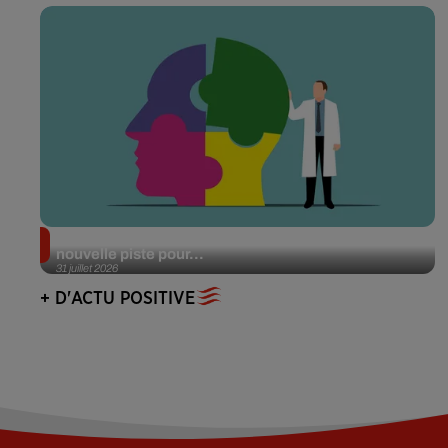
Alzheimer : des chercheurs japonais ouvrent une
nouvelle piste pour...
31 juillet 2026
+ D'ACTU POSITIVE