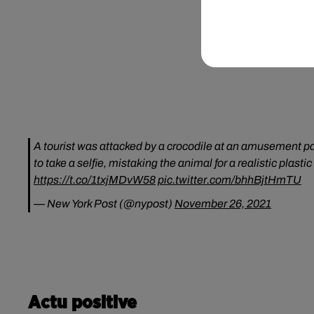
A tourist was attacked by a crocodile at an amusement par
to take a selfie, mistaking the animal for a realistic pla
https://t.co/1txjMDvW58
pic.twitter.com/bhhBjtHmTU
— New York Post (@nypost)
November 26, 2021
Actu positive