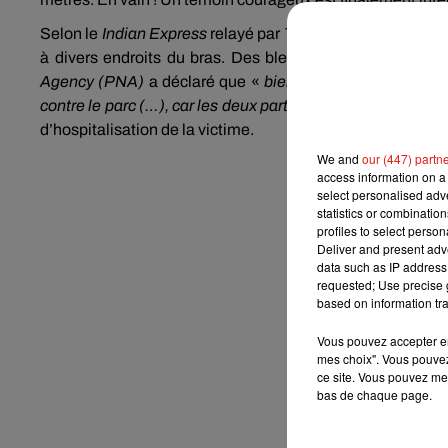
Selon le
Indian Express
relayé par
The New York Post,
la v
à divers endroits du bras. Des blessures ayant nécessit
Agency (PNA)
a déclaré que «
bien que très choquée par l
contre le parc (…), car les deux parties ont convenu d’un 
d’hospitalisation de la victime.
We and
our (447) partn
access information on a 
select personalised ad
statistics or combinatio
profiles to select person
Deliver and present adv
data such as IP address 
requested; Use precise g
based on information tra
Vous pouvez accepter en 
mes choix". Vous pouvez
ce site. Vous pouvez met
bas de chaque page.