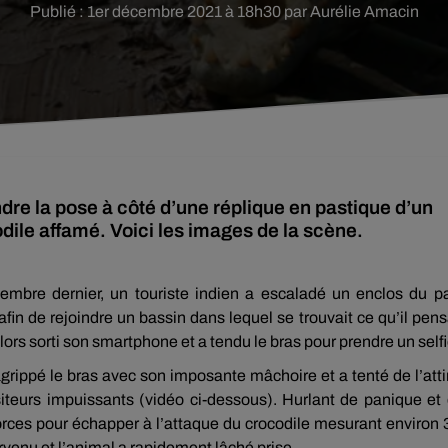
Publié : 1er décembre 2021 à 18h30 par Aurélie Amacin
re la pose à côté d’une réplique en pastique d’un
codile affamé. Voici les images de la scène.
embre dernier, un touriste indien a escaladé un enclos du p
in de rejoindre un bassin dans lequel se trouvait ce qu’il pens
ors sorti son smartphone et a tendu le bras pour prendre un selfi
agrippé le bras avec son imposante mâchoire et a tenté de l’atti
siteurs impuissants (vidéo ci-dessous). Hurlant de panique et
 forces pour échapper à l’attaque du crocodile mesurant environ 
rvenu et l’animal a rapidement lâché prise.