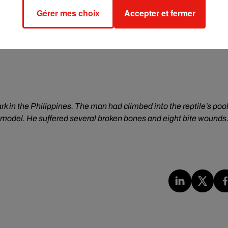
Gérer mes choix
Accepter et fermer
k in the Philippines. The man had climbed into the reptile’s poo
stic model. He suffered several broken bones and eight bite wounds