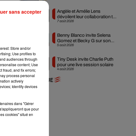
res
uer sans accepter
Angèle et Amélie Lens
dévoilent leur collaboration tant
ews
7 août 2026
attendue
nte
ais
Benny Blanco invite Selena
Gomez et Becky G sur son
5 août 2026
nouveau single
erest: Store and/or
tising; Use profiles to
tand audiences through
Tiny Desk invite Charlie Puth
personalise content; Use
pour une live session solaire
4 août 2026
 fraud, and fix errors;
 may process personal
+ DE MUSIQUE
mation actively
vices; Identify devices
rtenaires dans "Gérer
s'appliqueront que pour
les cookies" situé en