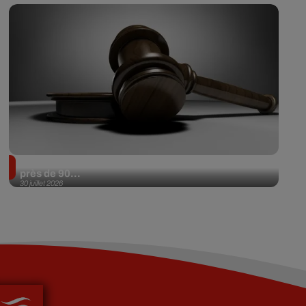
Il achète une veste 3 dollars en friperie et la revend
près de 90...
30 juillet 2026