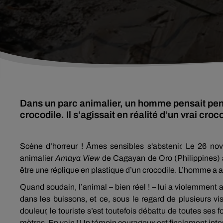
Dans un parc animalier, un homme pensait pend
crocodile. Il s’agissait en réalité d’un vrai cro
Scène d’horreur ! Âmes sensibles s'abstenir. Le 26 nov
animalier
Amaya View
de Cagayan de Oro (Philippines) af
être une réplique en plastique d’un crocodile. L’homme a al
Quand soudain, l’animal – bien réel ! – lui a violemment 
dans les buissons, et ce, sous le regard de plusieurs vi
douleur, le touriste s’est toutefois débattu de toutes ses
mètres. En vain ! Un témoin courageux est finalement inte