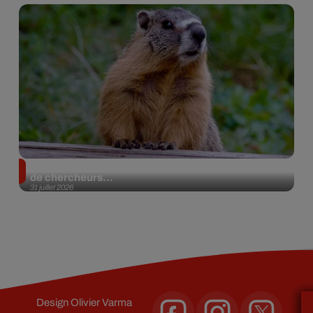
Des marmottes sur OnlyFans : la drôle d’initiative
de chercheurs...
31 juillet 2026
Design
Olivier Varma