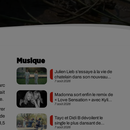
Musique
Julien Lieb s’essaye à la vie de
chatelain dans son nouveau
7 août 2026
clip
arc
ait
Madonna sort enfin le remix de
e.
« Love Sensation » avec Kylie
7 août 2026
Minogue
rer
 de
Tayc et Didi B dévoilent le
3,5
single le plus dansant de
7 août 2026
l’année