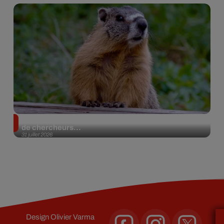
Des marmottes sur OnlyFans : la drôle d’initiative
de chercheurs...
31 juillet 2026
Design
Olivier Varma