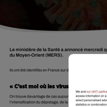
Le ministère de la Santé a annoncé mercredi q
du Moyen-Orient (MERS).
Ils ont été identifiés en France sur des personnes « de reto
« C’est moi où les virus sont de plus 
We and
our (447) partn
access information on a 
On trouve davantage de cas aujourd’hui parce qu’on teste d
select personalised ad
l’intensification du dépistage, de la surveillance et des a
statistics or combinatio