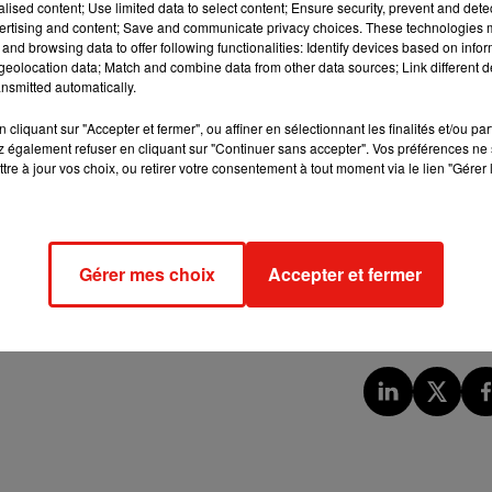
alised content; Use limited data to select content; Ensure security, prevent and detect
 rapides, plus sensibles et plus systématiques.
ertising and content; Save and communicate privacy choices. These technologies
and browsing data to offer following functionalities: Identify devices based on infor
piratoires inhabituels, les médecins déclenchent des analyse
eolocation data; Match and combine data from other data sources; Link different de
t pas toujours le cas auparavant.
nsmitted automatically.
us il y a quelques années, ou qui auraient été classés dans une
cliquant sur "Accepter et fermer", ou affiner en sélectionnant les finalités et/ou pa
 également refuser en cliquant sur "Continuer sans accepter". Vos préférences ne 
tre à jour vos choix, ou retirer votre consentement à tout moment via le lien "Gérer 
Gérer mes choix
Accepter et fermer