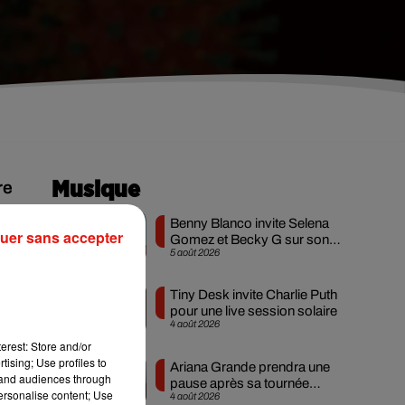
re
Musique
Benny Blanco invite Selena
uer sans accepter
Gomez et Becky G sur son
5 août 2026
nouveau single
Tiny Desk invite Charlie Puth
pour une live session solaire
4 août 2026
erest: Store and/or
tising; Use profiles to
Ariana Grande prendra une
tand audiences through
pause après sa tournée
personalise content; Use
4 août 2026
mondiale