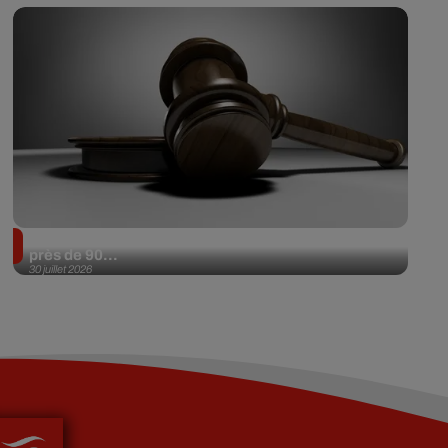
Il achète une veste 3 dollars en friperie et la revend
près de 90...
30 juillet 2026