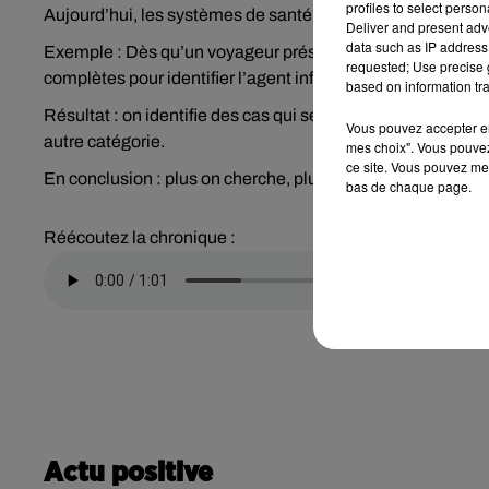
profiles to select person
Aujourd’hui, les systèmes de santé disposent de tests plus
Deliver and present adv
data such as IP address 
Exemple : Dès qu’un voyageur présente des symptômes res
requested; Use precise g
complètes pour identifier l’agent infectieux — ce qui n’étai
based on information tra
Résultat : on identifie des cas qui seraient passés inaperç
Vous pouvez accepter en 
autre catégorie.
mes choix". Vous pouvez
ce site. Vous pouvez met
En conclusion : plus on cherche, plus on trouve.
bas de chaque page.
Réécoutez la chronique :
Actu positive