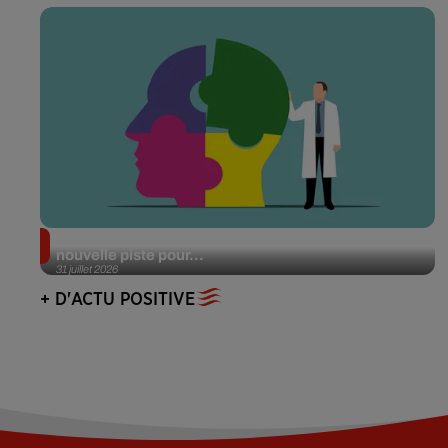
Alzheimer : des chercheurs japonais ouvrent une
nouvelle piste pour...
31 juillet 2026
+ D'ACTU POSITIVE