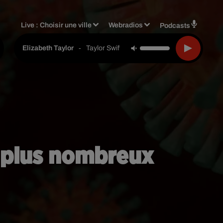
Live :
Choisir une ville
Webradios
Podcasts
-
Taylor Swift
Elizabeth Taylor
s plus nombreux