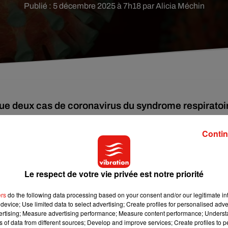
Publié : 5 décembre 2025 à 7h18 par Alicia Méchin
ue deux cas de coronavirus du syndrome respiratoi
Contin
ur de l’étranger ».
Le respect de votre vie privée est notre priorité
en plus nombreux et fréquents ? »
ers
do the following data processing based on your consent and/or our legitimate int
device; Use limited data to select advertising; Create profiles for personalised adver
avantage, pas parce que le virus circule plus. C’est
vertising; Measure advertising performance; Measure content performance; Unders
larmes sanitaires qui explique l’augmentation apparente.
ns of data from different sources; Develop and improve services; Create profiles to 