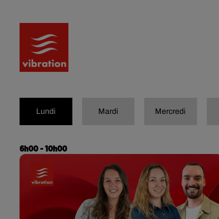
RADIO
ACTU
PODCA
Lundi
Mardi
Mercredi
6h00 - 10h00