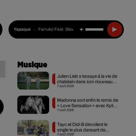
Live :
Choisir une ville
Webradios
Podcasts
-
Farruko Feat. Steve Aoki & Greecy
Yapaque
Musique
e
Julien Lieb s’essaye à la vie de
chatelain dans son nouveau
7 août 2026
clip
Madonna sort enfin le remix de
« Love Sensation » avec Kylie
7 août 2026
Minogue
Tayc et Didi B dévoilent le
single le plus dansant de
7 août 2026
l’année