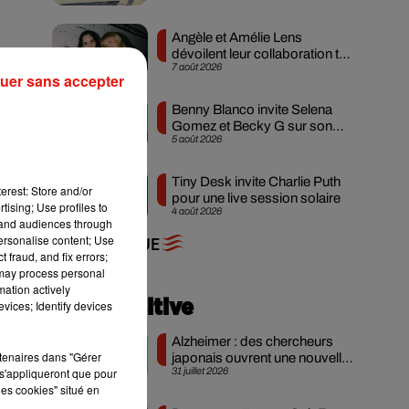
Angèle et Amélie Lens
dévoilent leur collaboration tant
7 août 2026
attendue
uer sans accepter
Benny Blanco invite Selena
Gomez et Becky G sur son
5 août 2026
nouveau single
Tiny Desk invite Charlie Puth
erest: Store and/or
pour une live session solaire
tising; Use profiles to
4 août 2026
tand audiences through
personalise content; Use
+ DE MUSIQUE
 fraud, and fix errors;
 may process personal
mation actively
Actu positive
vices; Identify devices
Alzheimer : des chercheurs
rtenaires dans "Gérer
japonais ouvrent une nouvelle
s'appliqueront que pour
31 juillet 2026
piste pour...
les cookies" situé en