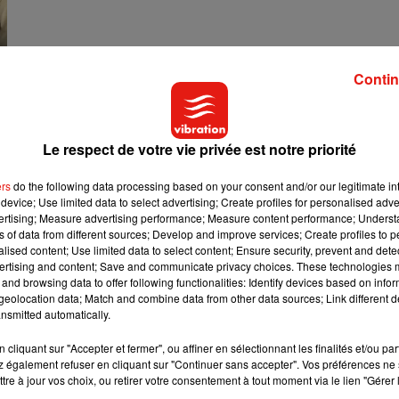
Contin
100% Musique
Le respect de votre vie privée est notre priorité
ers
do the following data processing based on your consent and/or our legitimate int
device; Use limited data to select advertising; Create profiles for personalised adver
vertising; Measure advertising performance; Measure content performance; Unders
ns of data from different sources; Develop and improve services; Create profiles to 
alised content; Use limited data to select content; Ensure security, prevent and detect
ertising and content; Save and communicate privacy choices. These technologies
and browsing data to offer following functionalities: Identify devices based on infor
eolocation data; Match and combine data from other data sources; Link different de
nsmitted automatically.
Le 15/20
cliquant sur "Accepter et fermer", ou affiner en sélectionnant les finalités et/ou pa
 également refuser en cliquant sur "Continuer sans accepter". Vos préférences ne 
Avec Mélissa
tre à jour vos choix, ou retirer votre consentement à tout moment via le lien "Gérer 