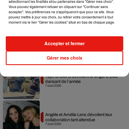
sélectionnant les finalités et/ou partenaires dans "Gérer mes choix".
dans son nouveau clip
Vous pouvez également refuser en cliquant sur "Continuer sans
7 août 2026
accepter". Vos préférences ne s'appliqueront que pour ce site. Vous
pouvez mettre à jour vos choix, ou retirer votre consentement à tout
moment via le lien "Gérer les cookies" situé en bas de chaque page.
Madonna sort enfin le remix de « Love
Accepter et fermer
Sensation » avec Kylie Minogue
7 août 2026
Gérer mes choix
Tayc et Didi B dévoilent le single le plus
dansant de l’année
7 août 2026
Angèle et Amélie Lens dévoilent leur
collaboration tant attendue
7 août 2026