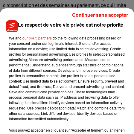
circonscription et des semaines au parlement, ce qui limite
les déplacements constants et peut favoriser la présence au
Continuer sans accepter
parlement.
Le respect de votre vie privée est notre priorité
Alors oui, il existe des sanctions financières en cas
d’absences répétées, mais elles sont faibles… et très
We and
our (447) partners
do the following data processing based on
your consent and/or our legitimate interest: Store and/or access
rarement appliquées.
information on a device; Use limited data to select advertising; Create
profiles for personalised advertising; Use profiles to select personalised
advertising; Measure advertising performance; Measure content
Réécouter la chronique
performance; Understand audiences through statistics or combinations
of data from different sources; Develop and improve services; Create
profiles to personalise content; Use profiles to select personalised
content; Use limited data to select content; Ensure security, prevent and
detect fraud, and fix errors; Deliver and present advertising and content;
Save and communicate privacy choices. These technologies may
process personal data such as IP address and browsing data to offer
following functionalities: Identify devices based on information actively
requested; Use precise geolocation data; Match and combine data from
Musique
other data sources; Link different devices; Identify devices based on
information transmitted automatically.
Vous pouvez accepter en cliquant sur "Accepter et fermer", ou affiner en
Julien Lieb s’essaye à la vie de chatelain