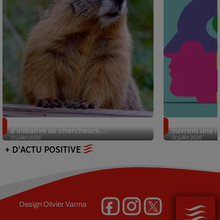
Des marmottes sur OnlyFans : la drôle
Alzheimer : d
d’initiative de chercheurs...
ouvrent une no
31 juillet 2026
31 juillet 2026
+ D'ACTU POSITIVE
Design
Olivier Varma