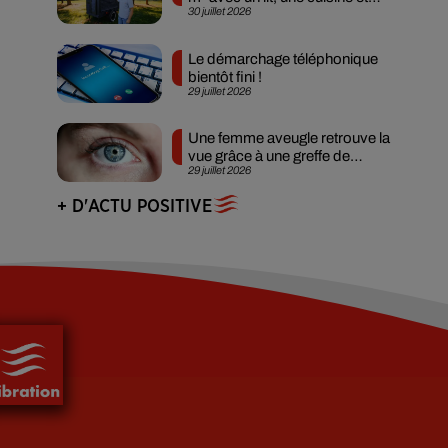
30 juillet 2026
des...
Le démarchage téléphonique
bientôt fini !
29 juillet 2026
Une femme aveugle retrouve la
vue grâce à une greffe de
29 juillet 2026
rétine...
+ D'ACTU POSITIVE