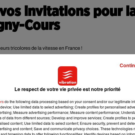
vos invitations pour l
gny-Cours
eurs tricolores de la vitesse en France !
rsport300, Pré Moto3, European Bike et Side-cars), les jeunes
Contin
us expérimentés, se retrouvent lors des 7 étapes qui composent le
 l'étape de mi-saison, les 1er et 02 Juillet sur le
Circuit de Neve
Le respect de votre vie privée est notre priorité
 au long du week-end.
ers
do the following data processing based on your consent and/or our legitimate int
device; Use limited data to select advertising; Create profiles for personalised adver
vous maintenant
ci-dessous.
vertising; Measure advertising performance; Measure content performance; Unders
ns of data from different sources; Develop and improve services; Create profiles to 
alised content; Use limited data to select content; Ensure security, prevent and detect
ertising and content; Save and communicate privacy choices. These technologies
and browsing data to offer following functionalities: Identify devices based on infor