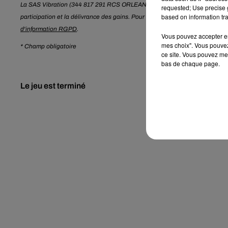
La SAS Vibration (344 817 291 RCS ORLEANS) traite les données recueillie
requested; Use precise g
based on information tra
participation et la délivrance des gains. Pour en savoir plus sur la gestio
d'information RGPD
.
Vous pouvez accepter en 
mes choix". Vous pouvez
* Champ obligatoire
ce site. Vous pouvez met
bas de chaque page.
Le jeu est terminé