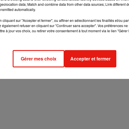
s pour l’organisation de ses jeux concours, notamment pour l’enregistrement de 
eolocation data; Match and combine data from other data sources; Link different de
nsmitted automatically.
n de vos données personnelles et pour exercer vos droits,
reportez-vous à la notice
cliquant sur "Accepter et fermer", ou affiner en sélectionnant les finalités et/ou pa
 également refuser en cliquant sur "Continuer sans accepter". Vos préférences ne 
tre à jour vos choix, ou retirer votre consentement à tout moment via le lien "Gérer 
Gérer mes choix
Accepter et fermer