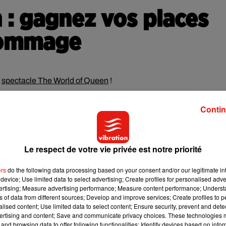
 : gagnez vos places
 hommage
e
spectacle The World of Queen
!
à Freddie Mercury, porté par Fred Caramia et une mise en scè
Contin
6, il revisite les plus grands tubes de Queen et séduit déjà plus
Le respect de votre vie privée est notre priorité
ers
do the following data processing based on your consent and/or our legitimate int
device; Use limited data to select advertising; Create profiles for personalised adver
vertising; Measure advertising performance; Measure content performance; Unders
-dessous.
ns of data from different sources; Develop and improve services; Create profiles to 
alised content; Use limited data to select content; Ensure security, prevent and detect
ertising and content; Save and communicate privacy choices. These technologies
and browsing data to offer following functionalities: Identify devices based on infor