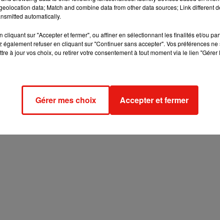
eolocation data; Match and combine data from other data sources; Link different de
nsmitted automatically.
s pour l’organisation de ses jeux concours, notamment pour l’enregistrement de 
cliquant sur "Accepter et fermer", ou affiner en sélectionnant les finalités et/ou pa
n de vos données personnelles et pour exercer vos droits,
reportez-vous à la notice
 également refuser en cliquant sur "Continuer sans accepter". Vos préférences ne 
tre à jour vos choix, ou retirer votre consentement à tout moment via le lien "Gérer 
Gérer mes choix
Accepter et fermer