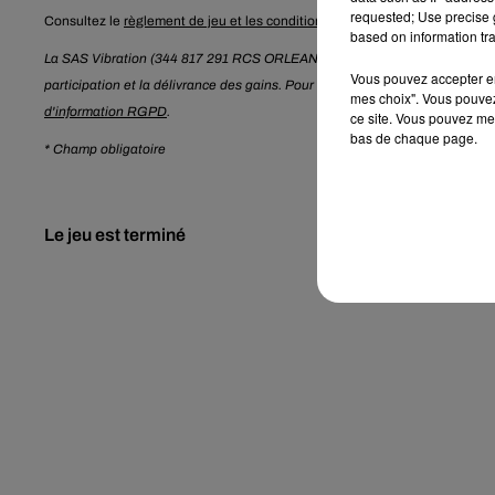
requested; Use precise g
Consultez le
règlement de jeu et les conditions de participation
.
based on information tra
La SAS Vibration (344 817 291 RCS ORLEANS) traite les données recueillie
Vous pouvez accepter en 
participation et la délivrance des gains. Pour en savoir plus sur la gestio
mes choix". Vous pouvez
d'information RGPD
.
ce site. Vous pouvez met
bas de chaque page.
* Champ obligatoire
Le jeu est terminé