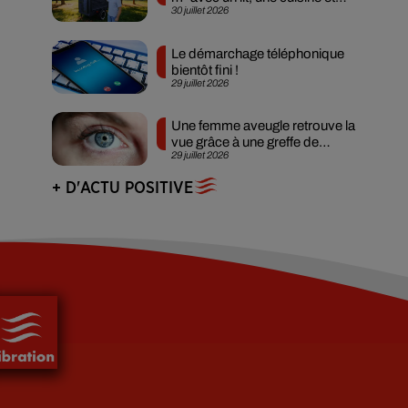
30 juillet 2026
des...
Le démarchage téléphonique
bientôt fini !
29 juillet 2026
Une femme aveugle retrouve la
vue grâce à une greffe de
29 juillet 2026
rétine...
+ D'ACTU POSITIVE