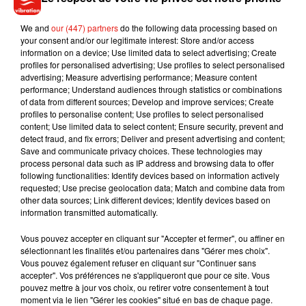
We and
our (447) partners
do the following data processing based on
your consent and/or our legitimate interest: Store and/or access
information on a device; Use limited data to select advertising; Create
profiles for personalised advertising; Use profiles to select personalised
advertising; Measure advertising performance; Measure content
performance; Understand audiences through statistics or combinations
of data from different sources; Develop and improve services; Create
Imagine Dragons -
profiles to personalise content; Use profiles to select personalised
Follow You
content; Use limited data to select content; Ensure security, prevent and
15 juin 2021
detect fraud, and fix errors; Deliver and present advertising and content;
Save and communicate privacy choices. These technologies may
process personal data such as IP address and browsing data to offer
following functionalities: Identify devices based on information actively
requested; Use precise geolocation data; Match and combine data from
other data sources; Link different devices; Identify devices based on
information transmitted automatically.
Vous pouvez accepter en cliquant sur "Accepter et fermer", ou affiner en
sélectionnant les finalités et/ou partenaires dans "Gérer mes choix".
8
9
10
11
12
13
14
Vous pouvez également refuser en cliquant sur "Continuer sans
accepter". Vos préférences ne s'appliqueront que pour ce site. Vous
pouvez mettre à jour vos choix, ou retirer votre consentement à tout
moment via le lien "Gérer les cookies" situé en bas de chaque page.
Musique