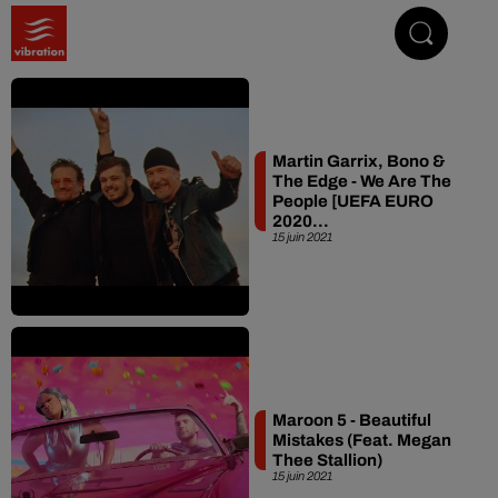
Vibrez avec nous
Martin Garrix, Bono &
The Edge - We Are The
People [UEFA EURO
2020...
15 juin 2021
Maroon 5 - Beautiful
Mistakes (Feat. Megan
Thee Stallion)
15 juin 2021