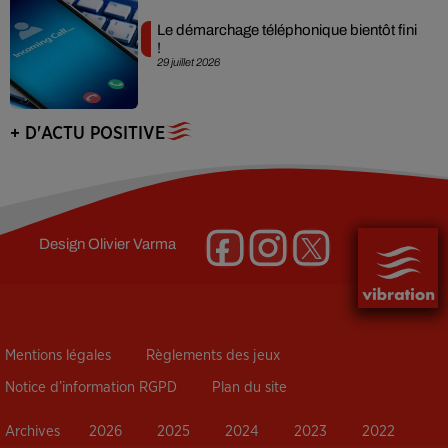
Le démarchage téléphonique bientôt fini
!
29 juillet 2026
+ D'ACTU POSITIVE
Design
Olivier Varma
Mentions légales
Règlements des jeux
Notice d’information RGPD
Plan du site
Archives
2026
2025
2024
2023
2022