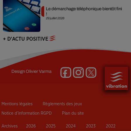
Le démarchage téléphonique bientôt fini
!
29 juillet 2026
+ D'ACTU POSITIVE
Design
Olivier Varma
Mentions légales
Règlements des jeux
Notice d’information RGPD
Plan du site
Archives
2026
2025
2024
2023
2022