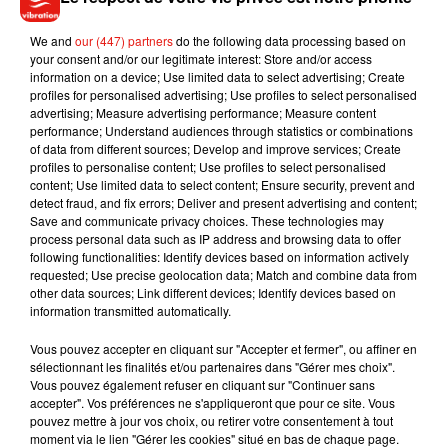
We and
our (447) partners
do the following data processing based on
your consent and/or our legitimate interest: Store and/or access
information on a device; Use limited data to select advertising; Create
profiles for personalised advertising; Use profiles to select personalised
advertising; Measure advertising performance; Measure content
performance; Understand audiences through statistics or combinations
of data from different sources; Develop and improve services; Create
Lost Frequencies -
profiles to personalise content; Use profiles to select personalised
Where Are You Now
content; Use limited data to select content; Ensure security, prevent and
(Feat. Calum Scott)
detect fraud, and fix errors; Deliver and present advertising and content;
4 janvier 2022
Save and communicate privacy choices. These technologies may
process personal data such as IP address and browsing data to offer
following functionalities: Identify devices based on information actively
requested; Use precise geolocation data; Match and combine data from
other data sources; Link different devices; Identify devices based on
information transmitted automatically.
Vous pouvez accepter en cliquant sur "Accepter et fermer", ou affiner en
sélectionnant les finalités et/ou partenaires dans "Gérer mes choix".
4
5
6
7
8
9
10
Vous pouvez également refuser en cliquant sur "Continuer sans
accepter". Vos préférences ne s'appliqueront que pour ce site. Vous
pouvez mettre à jour vos choix, ou retirer votre consentement à tout
moment via le lien "Gérer les cookies" situé en bas de chaque page.
Musique