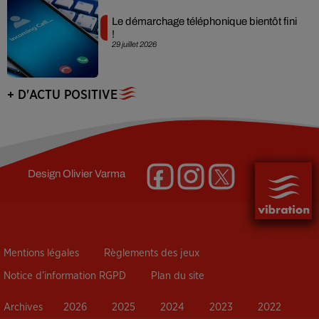
Le démarchage téléphonique bientôt fini
!
29 juillet 2026
+ D'ACTU POSITIVE
Design
Olivier Varma
Mentions légales
Règlements des jeux
Notice d’information RGPD
Plan du site
Archives
2026
2025
2024
2023
2022