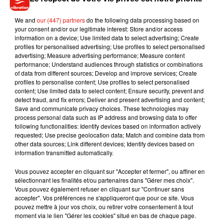
We and
our (447) partners
do the following data processing based on
your consent and/or our legitimate interest: Store and/or access
information on a device; Use limited data to select advertising; Create
profiles for personalised advertising; Use profiles to select personalised
advertising; Measure advertising performance; Measure content
performance; Understand audiences through statistics or combinations
of data from different sources; Develop and improve services; Create
Sound Of Legend - Push
profiles to personalise content; Use profiles to select personalised
The Feeling On
content; Use limited data to select content; Ensure security, prevent and
22 juillet 2022
detect fraud, and fix errors; Deliver and present advertising and content;
Save and communicate privacy choices. These technologies may
process personal data such as IP address and browsing data to offer
following functionalities: Identify devices based on information actively
requested; Use precise geolocation data; Match and combine data from
other data sources; Link different devices; Identify devices based on
information transmitted automatically.
Vous pouvez accepter en cliquant sur "Accepter et fermer", ou affiner en
sélectionnant les finalités et/ou partenaires dans "Gérer mes choix".
1
2
3
4
5
Vous pouvez également refuser en cliquant sur "Continuer sans
accepter". Vos préférences ne s'appliqueront que pour ce site. Vous
pouvez mettre à jour vos choix, ou retirer votre consentement à tout
moment via le lien "Gérer les cookies" situé en bas de chaque page.
Musique