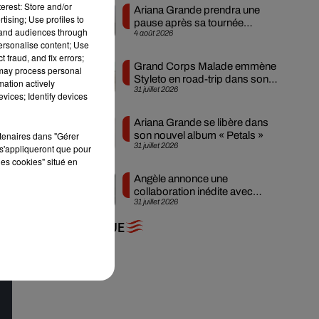
erest: Store and/or
Ariana Grande prendra une
tising; Use profiles to
pause après sa tournée
tand audiences through
4 août 2026
mondiale
personalise content; Use
 fraud, and fix errors;
Grand Corps Malade emmène
 may process personal
Styleto en road-trip dans son
mation actively
31 juillet 2026
nouveau clip
vices; Identify devices
Ariana Grande se libère dans
rtenaires dans "Gérer
son nouvel album « Petals »
31 juillet 2026
s'appliqueront que pour
les cookies" situé en
Angèle annonce une
collaboration inédite avec
31 juillet 2026
Amelie Lens
+ DE MUSIQUE