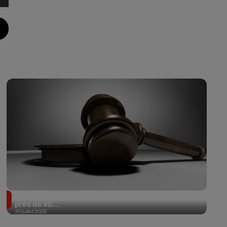
Il achète une veste 3 dollars en friperie et la revend
près de 90...
30 juillet 2026