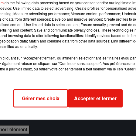
ers
do the following data processing based on your consent and/or our legitimate int
device; Use limited data to select advertising; Create profiles for personalised adver
vertising; Measure advertising performance; Measure content performance; Unders
ns of data from different sources; Develop and improve services; Create profiles to 
alised content; Use limited data to select content; Ensure security, prevent and detect
ertising and content; Save and communicate privacy choices. These technologies
and browsing data to offer following functionalities: Identify devices based on infor
r avec
Survive
.
Dans ce single, l’artiste de 28 ans revient sur ces
eolocation data; Match and combine data from other data sources; Link different de
ome Gilles de la Tourette. « Je vais survivre/ Je vais me lever et
nsmitted automatically.
p qui accompagne le morceau, on voit défiler les images de ses
ù il subit la maladie.
cliquant sur "Accepter et fermer", ou affiner en sélectionnant les finalités et/ou pa
 également refuser en cliquant sur "Continuer sans accepter". Vos préférences ne 
tre à jour vos choix, ou retirer votre consentement à tout moment via le lien "Gérer 
rise ce week-end au festival de Glastonbury, là où deux ans
Gérer mes choix
Accepter et fermer
e cookies que vous avez exprimé. Si vous souhaitez l'afficher,
rd en cliquant sur le bouton ci-dessous.
cher l'élément