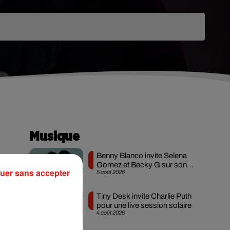
Musique
Benny Blanco invite Selena
Gomez et Becky G sur son
uer sans accepter
5 août 2026
nouveau single
Tiny Desk invite Charlie Puth
pour une live session solaire
4 août 2026