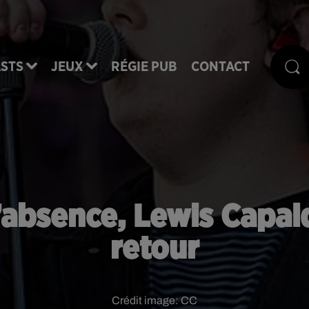
STS
JEUX
RÉGIE PUB
CONTACT
absence, Lewis Capal
retour
Crédit image:
CC