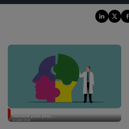
Alzheimer : des chercheurs japonais ouvrent une
nouvelle piste pour...
31 juillet 2026