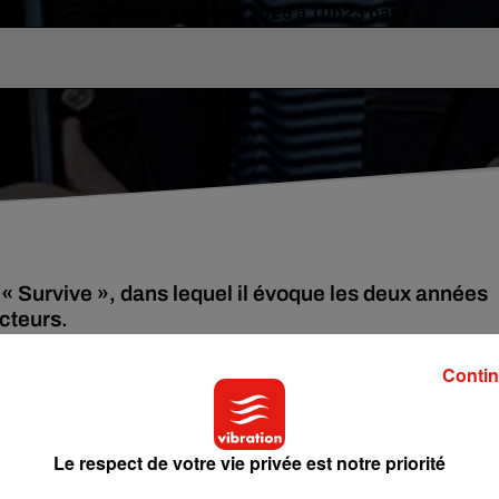
Publié : 1er juillet 2025 à 10h23 par
 « Survive », dans lequel il évoque les deux années
ecteurs.
Contin
onbury au Royaume-Uni. Empêché de chanter son hit
Someone You
les de la Tourette, Lewis Capaldi admirait ses fans et le public
 décision difficile : le chanteur avait annoncé faire une pause
Le respect de votre vie privée est notre priorité