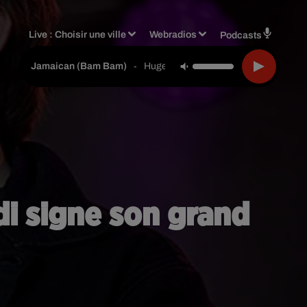
Live :
Choisir une ville
Webradios
Podcasts
-
Hugel & Solto (fr)
Jamaican (bam Bam)
di signe son grand