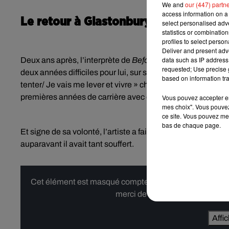
We and
our (447) partn
access information on a 
Le retour à Glastonbury
select personalised ad
statistics or combinatio
profiles to select person
Deliver and present adv
data such as IP address 
Deux ans après, l’interprète de
Before You Go
est de retou
requested; Use precise g
deux années difficiles pour lui, sur sa lutte contre le syndr
based on information tra
tenter/ Je vais me lever et vivre » chante-t-il. Dans le cli
premières années de carrière avec des moments difficiles o
Vous pouvez accepter en 
mes choix". Vous pouvez
ce site. Vous pouvez met
bas de chaque page.
Et signe de sa volonté, l’artiste a fait une apparition surp
auparavant il avait tant souffert.
Cet élément est masqué compte-tenu du refus du dépôt d
merci de nous donner votre acco
Affi