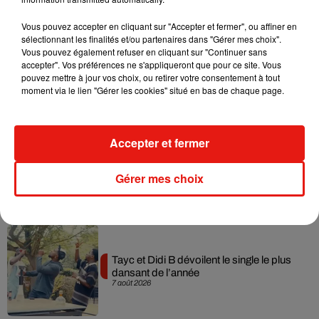
Musique
Vous pouvez accepter en cliquant sur "Accepter et fermer", ou affiner en
sélectionnant les finalités et/ou partenaires dans "Gérer mes choix".
Vous pouvez également refuser en cliquant sur "Continuer sans
accepter". Vos préférences ne s'appliqueront que pour ce site. Vous
Julien Lieb s’essaye à la vie de chatelain
pouvez mettre à jour vos choix, ou retirer votre consentement à tout
dans son nouveau clip
moment via le lien "Gérer les cookies" situé en bas de chaque page.
7 août 2026
Accepter et fermer
Madonna sort enfin le remix de « Love
Gérer mes choix
Sensation » avec Kylie Minogue
7 août 2026
Tayc et Didi B dévoilent le single le plus
dansant de l’année
7 août 2026