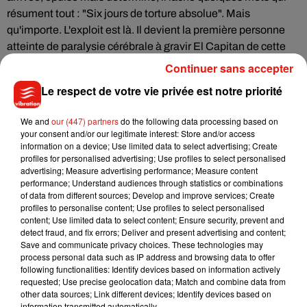
résument tout : "Six jours de torture absolue". Mais
qu'importe. L'exploit est là. Il devient la première personne
atteinte de paralysie cérébrale à gravir El Capitan de cette
manière.
Continuer sans accepter
Stephen a toujours eu l'envie de montrer que les épreuves de
Le respect de votre vie privée est notre priorité
la vie ne doivent pas être des freins définitifs au
dépassement de soi, et à l'épanouissement. Avec sa femme
We and
our (447) partners
do the following data processing based on
your consent and/or our legitimate interest: Store and/or access
Elizabeth, il a créé la Stephen J. Wampler Foundation, qui
information on a device; Use limited data to select advertising; Create
offre à des jeunes en situation de handicap des séjours
profiles for personalised advertising; Use profiles to select personalised
immersifs dans la nature.
advertising; Measure advertising performance; Measure content
performance; Understand audiences through statistics or combinations
Autre projet, et pas des moindres, sans doutes leur plus beau
of data from different sources; Develop and improve services; Create
profiles to personalise content; Use profiles to select personalised
: le Camp Wamp, un camp d'été fondé pour permettre à ces
content; Use limited data to select content; Ensure security, prevent and
enfants de vivre l'aventure en pleine montagne, loin des
detect fraud, and fix errors; Deliver and present advertising and content;
limites du quotidien. Installé près du Deer Lake, le camp est
Save and communicate privacy choices. These technologies may
process personal data such as IP address and browsing data to offer
devenu un véritable lieu d'évasion et de confiance en soi.
following functionalities: Identify devices based on information actively
requested; Use precise geolocation data; Match and combine data from
other data sources; Link different devices; Identify devices based on
information transmitted automatically.