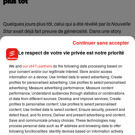
plus tôt
Quelques jours plus tôt, celui qui a été révélé par
la Nouvelle
Star
avait déjà fait preuve de générosité. Dans une story
Instagram, il avait indiqué avoir invité une fan et sa grand-
Continuer sans accepter
mère à l’un de ses concerts.
« Ma grand-mère aime
Le respect de votre vie privée est notre priorité
beaucoup ce que vous faites et depuis le décès de mon papi
elle ne sort pas beaucoup »
, lui avait écrit une jeune femme,
We and
our (447) partners
do the following data processing based on
précisant ensuite qu’elle voulait emmener sa grand-mère à
your consent and/or our legitimate interest: Store and/or access
un concert mais qu’il ne restait que des places en fosse.
information on a device; Use limited data to select advertising; Create
« Vous serez mes invitées »
, a répondu Julien Doré, avec le
profiles for personalised advertising; Use profiles to select personalised
advertising; Measure advertising performance; Measure content
message
« Be sweet in this teubé world (Soyez bons dans ce
performance; Understand audiences through statistics or combinations
monde de fous) ».
of data from different sources; Develop and improve services; Create
profiles to personalise content; Use profiles to select personalised
content; Use limited data to select content; Ensure security, prevent and
detect fraud, and fix errors; Deliver and present advertising and content;
Julien Doré se produira à guichets fermés à Angers le 26
Save and communicate privacy choices. These technologies may
avril, Orléans le 16 mai, Châteauroux le 18 mai. Il reste en
process personal data such as IP address and browsing data to offer
following functionalities: Identify devices based on information actively
revanche des places pour les concerts de Tours le 27