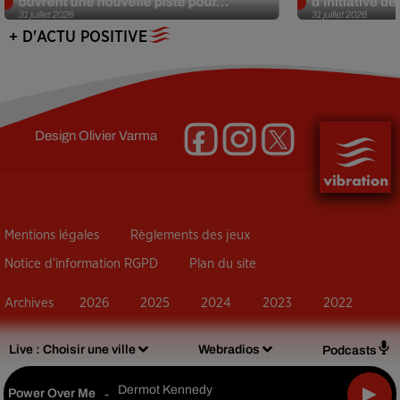
ouvrent une nouvelle piste pour...
d’initiative d
31 juillet 2026
31 juillet 2026
+ D'ACTU POSITIVE
Design
Olivier Varma
Mentions légales
Règlements des jeux
Notice d’information RGPD
Plan du site
Archives
2026
2025
2024
2023
2022
Live :
Choisir une ville
Webradios
Podcasts
Dermot Kennedy
Power Over Me
-