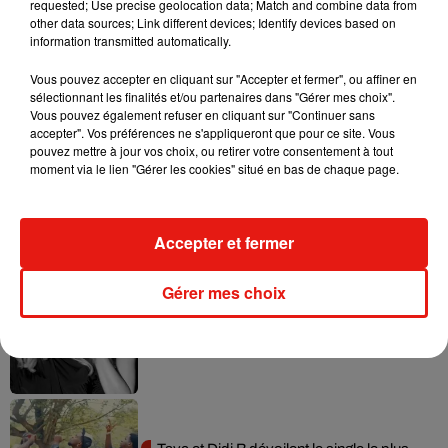
requested; Use precise geolocation data; Match and combine data from
novembre et Orléans le 13 décembre.
other data sources; Link different devices; Identify devices based on
information transmitted automatically.
Vous pouvez accepter en cliquant sur "Accepter et fermer", ou affiner en
sélectionnant les finalités et/ou partenaires dans "Gérer mes choix".
Musique
Vous pouvez également refuser en cliquant sur "Continuer sans
accepter". Vos préférences ne s'appliqueront que pour ce site. Vous
pouvez mettre à jour vos choix, ou retirer votre consentement à tout
moment via le lien "Gérer les cookies" situé en bas de chaque page.
Julien Lieb s’essaye à la vie de chatelain
dans son nouveau clip
7 août 2026
Accepter et fermer
Gérer mes choix
Madonna sort enfin le remix de « Love
Sensation » avec Kylie Minogue
7 août 2026