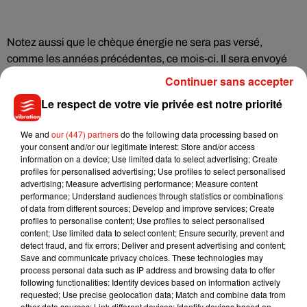
Notez aussi que le chèque énergie ne sera pas versé,
comme les années précédentes, ce mois-ci. Il sera envoyé
au second semestre. Enfin, si vous voulez vous rendre
Continuer sans accepter
prochainement au Royaume-Uni, vous devez désormais
Le respect de votre vie privée est notre priorité
faire une demande de visa numérique et vous acquitter de la
modique somme de 12 euros.
We and
our (447) partners
do the following data processing based on
your consent and/or our legitimate interest: Store and/or access
information on a device; Use limited data to select advertising; Create
Le gaz toujours plus cher !
profiles for personalised advertising; Use profiles to select personalised
En ce mois d’avril, la commission
advertising; Measure advertising performance; Measure content
de régulation de l’énergie a décidé d’une nouvelle
performance; Understand audiences through statistics or combinations
hausse
+2,17%.
Dans le détail, pour la cuisson et l’eau
of data from different sources; Develop and improve services; Create
chaude, le prix du kWh bondit de 1,76% (0,153 euro). Pour le
profiles to personalise content; Use profiles to select personalised
content; Use limited data to select content; Ensure security, prevent and
chauffage, l’augmentation est de 2,22% (0,1241 euro).
detect fraud, and fix errors; Deliver and present advertising and content;
Save and communicate privacy choices. These technologies may
process personal data such as IP address and browsing data to offer
following functionalities: Identify devices based on information actively
requested; Use precise geolocation data; Match and combine data from
other data sources; Link different devices; Identify devices based on