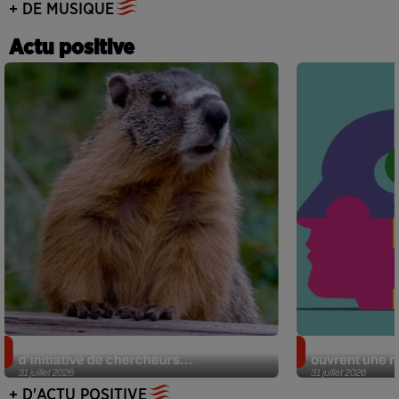
+ DE MUSIQUE
Actu positive
Des marmottes sur OnlyFans : la drôle
Alzheimer : d
d’initiative de chercheurs...
ouvrent une no
31 juillet 2026
31 juillet 2026
+ D'ACTU POSITIVE