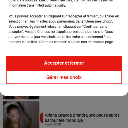
information transmitted automatically.
Vous pouvez accepter en cliquant sur "Accepter et fermer", ou affiner en
Musique
sélectionnant les finalités et/ou partenaires dans "Gérer mes choix".
Vous pouvez également refuser en cliquant sur "Continuer sans
accepter". Vos préférences ne s'appliqueront que pour ce site. Vous
pouvez mettre à jour vos choix, ou retirer votre consentement à tout
Benny Blanco invite Selena Gomez et
moment via le lien "Gérer les cookies" situé en bas de chaque page.
Becky G sur son nouveau single
5 août 2026
Accepter et fermer
Gérer mes choix
Tiny Desk invite Charlie Puth pour une
live session solaire
4 août 2026
Ariana Grande prendra une pause après
sa tournée mondiale
4 août 2026