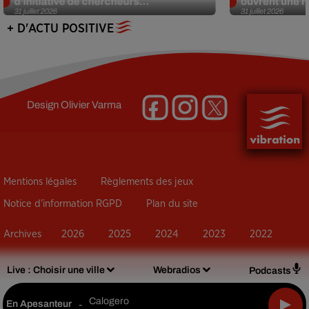
d’initiative de chercheurs...
ouvrent une no
31 juillet 2026
31 juillet 2026
+ D'ACTU POSITIVE
Design
Olivier Varma
Mentions légales
Règlements des jeux
Notice d’information RGPD
Plan du site
Archives
2026
2025
2024
2023
2022
Live :
Choisir une ville
Webradios
Podcasts
Calogero
En Apesanteur
-