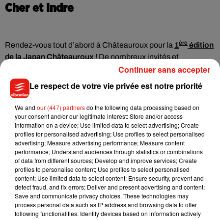
Cher et Indre
ère
Rendez-vous tout d’abord à Châteauroux pour la
1
édition
de la Japan Châteauroux
! De nombreux invités et
Continuer sans accepter
exposants sont attendus, tout comme un beau programme
d’animations et un concours de Cosplay ! Rendez-vous dès
Le respect de votre vie privée est notre priorité
ce vendredi et jusqu’à dimanche au hall des expositions de
Belle-Isle.
We and
our (447) partners
do the following data processing based on
your consent and/or our legitimate interest: Store and/or access
Le festival de musiques actuelles
Les Scènes de Saint-
information on a device; Use limited data to select advertising; Create
Doul’
démarre ce vendredi. Jusqu’à dimanche, une soirée
profiles for personalised advertising; Use profiles to select personalised
advertising; Measure advertising performance; Measure content
chanson rock, une soirée rock celtique, un tremplin avec de
performance; Understand audiences through statistics or combinations
nouveaux talents et un atelier à destination des enfants sont
of data from different sources; Develop and improve services; Create
organisés, au centre socio culturel de Saint-Doulchard.
profiles to personalise content; Use profiles to select personalised
content; Use limited data to select content; Ensure security, prevent and
Le carnaval de Saint-Gaultier
a lieu ce dimanche. Jeux pour
detect fraud, and fix errors; Deliver and present advertising and content;
Save and communicate privacy choices. These technologies may
petits et grands, atelier maquillage, et bien sûr… un défilé
process personal data such as IP address and browsing data to offer
sont au programme !
following functionalities: Identify devices based on information actively