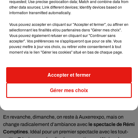
requested; Use precise geolocation data; Match and combine data from
ème
Enfin dimanche,
le PEPSI d’Issoudun
accueille
le 15
other data sources; Link different devices; Identify devices based on
salon du pain, vin, fromage et produits du terroir.
Près de 50
information transmitted automatically.
exposants sont annoncés.
Vous pouvez accepter en cliquant sur "Accepter et fermer", ou affiner en
sélectionnant les finalités et/ou partenaires dans "Gérer mes choix".
Vous pouvez également refuser en cliquant sur "Continuer sans
Bourgogne et Allier
accepter". Vos préférences ne s'appliqueront que pour ce site. Vous
pouvez mettre à jour vos choix, ou retirer votre consentement à tout
moment via le lien "Gérer les cookies" situé en bas de chaque page.
Rendez-vous ce week-end à
Auxerrexpo
pour un programme
bien chargé. Tout d’abord, avec
le salon du tatouage
! Plus
Accepter et fermer
de 80 artistes seront réunis. Concours de tatouage, piercing,
concerts et spectacles sont programmés. Et puis samedi
Gérer mes choix
soir, on reste un peu dans l’ambiance avec le Rock en Fût
Fest’. Concerts et bar à bières sont au programme… avec
modération évidemment.
En revanche, dimanche, on reste à Auxerrexpo, mais on
change radicalement d’ambiance avec
le spectacle de Rémi
Comptines
. Idéal pour un premier spectacle avec les tout-