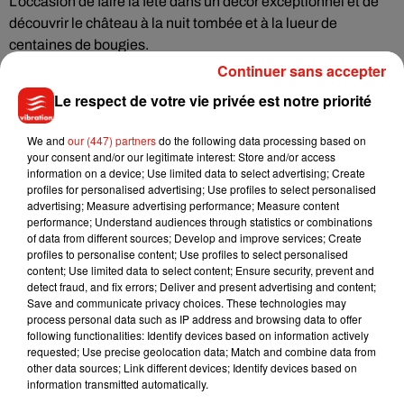
L’occasion de faire la fête dans un décor exceptionnel et de
découvrir le château à la nuit tombée et à la lueur de
centaines de bougies.
Continuer sans accepter
ème
À Orléans, la
15
édition de la Fête des Duits
se tient
jusqu’à dimanche. Le festival dédié aux créations artistiques
Le respect de votre vie privée est notre priorité
pluridisciplinaire revient avec pour thème cette année « La
Grâce ». Musique, danse, cinéma… De nombreux rendez-
We and
our (447) partners
do the following data processing based on
your consent and/or our legitimate interest: Store and/or access
vous sont programmés au beau milieu et autour de la Loire,
information on a device; Use limited data to select advertising; Create
depuis le Quai de Prague.
profiles for personalised advertising; Use profiles to select personalised
advertising; Measure advertising performance; Measure content
Un spectacle équestre est à découvrir à Terra Botanica, en
performance; Understand audiences through statistics or combinations
Anjou !
« Les Cavalcades de Terre »
c’est de la voltige, du
of data from different sources; Develop and improve services; Create
profiles to personalise content; Use profiles to select personalised
dressage et une ambiance médiévale, le tout réunit dans un
content; Use limited data to select content; Ensure security, prevent and
spectacle familial, pour petits et grands. Le spectacle est à
detect fraud, and fix errors; Deliver and present advertising and content;
découvrir dans le parc, à partir de 19h ce samedi.
Save and communicate privacy choices. These technologies may
process personal data such as IP address and browsing data to offer
following functionalities: Identify devices based on information actively
requested; Use precise geolocation data; Match and combine data from
other data sources; Link different devices; Identify devices based on
information transmitted automatically.
Musique