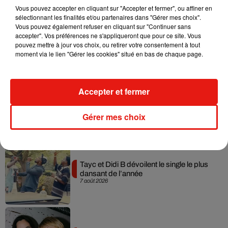
Vous pouvez accepter en cliquant sur "Accepter et fermer", ou affiner en
sélectionnant les finalités et/ou partenaires dans "Gérer mes choix".
Vous pouvez également refuser en cliquant sur "Continuer sans
Julien Lieb s’essaye à la vie de chatelain
accepter". Vos préférences ne s'appliqueront que pour ce site. Vous
dans son nouveau clip
pouvez mettre à jour vos choix, ou retirer votre consentement à tout
7 août 2026
moment via le lien "Gérer les cookies" situé en bas de chaque page.
Accepter et fermer
Madonna sort enfin le remix de « Love
Sensation » avec Kylie Minogue
7 août 2026
Gérer mes choix
Tayc et Didi B dévoilent le single le plus
dansant de l’année
7 août 2026