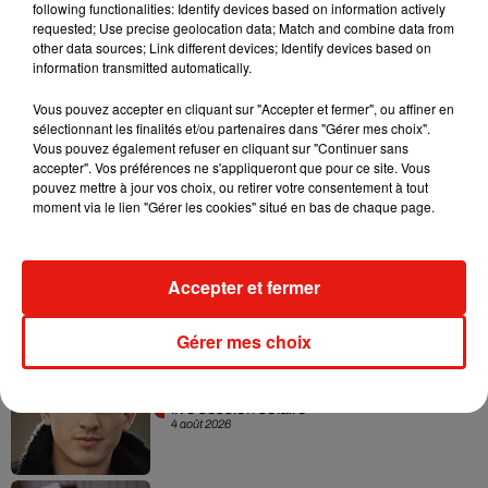
following functionalities: Identify devices based on information actively
requested; Use precise geolocation data; Match and combine data from
other data sources; Link different devices; Identify devices based on
information transmitted automatically.
Une publication partagée par OrelSan (@orelsan)
Vous pouvez accepter en cliquant sur "Accepter et fermer", ou affiner en
sélectionnant les finalités et/ou partenaires dans "Gérer mes choix".
Vous pouvez également refuser en cliquant sur "Continuer sans
Musique
accepter". Vos préférences ne s'appliqueront que pour ce site. Vous
pouvez mettre à jour vos choix, ou retirer votre consentement à tout
moment via le lien "Gérer les cookies" situé en bas de chaque page.
Benny Blanco invite Selena Gomez et
Becky G sur son nouveau single
5 août 2026
Accepter et fermer
Gérer mes choix
Tiny Desk invite Charlie Puth pour une
live session solaire
4 août 2026