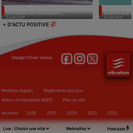
Des marmottes sur OnlyFans : la drôle
Alzheimer : d
d’initiative de chercheurs...
ouvrent une no
31 juillet 2026
31 juillet 2026
+ D'ACTU POSITIVE
Design
Olivier Varma
Mentions légales
Règlements des jeux
Notice d’information RGPD
Plan du site
Archives
2026
2025
2024
2023
2022
Live :
Choisir une ville
Webradios
Podcasts