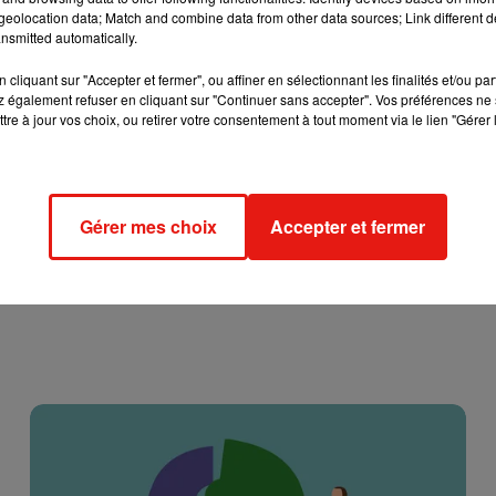
cembre au Mans ou encore à
Bordeaux
le 19 décembre.
eolocation data; Match and combine data from other data sources; Link different de
nsmitted automatically.
cliquant sur "Accepter et fermer", ou affiner en sélectionnant les finalités et/ou pa
 également refuser en cliquant sur "Continuer sans accepter". Vos préférences ne 
tre à jour vos choix, ou retirer votre consentement à tout moment via le lien "Gérer 
Gérer mes choix
Accepter et fermer