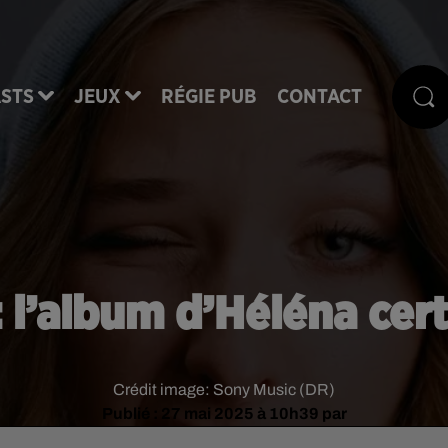
STS
JEUX
RÉGIE PUB
CONTACT
l’album d’Héléna cert
Crédit image:
Sony Music (DR)
Publié : 27 mai 2025 à 10h39 par