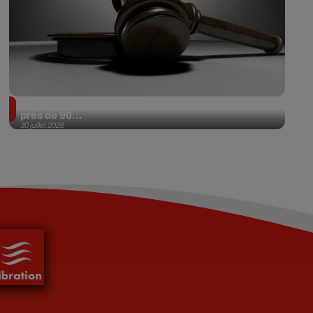
Il achète une veste 3 dollars en friperie et la revend
près de 90...
30 juillet 2026