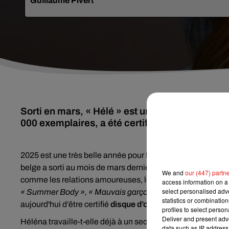
Guillaume Pivert
Sorti en mars, « Hélé » est un vrai succès. Le
000 exemplaires, a été certifié disque d’or.
2025 est une très belle année pour Héléna! Révélée au gra
belge a sorti au mois de mars dernier son premier album,
«
We and
our (447) partn
comme les relations amoureuses, les stéréotypes de genre 
access information on a 
select personalised ad
« Summer Body »,
« Mauvais garçon » et « Aimée pour de v
statistics or combinatio
aujourd'hui d’être certifié
disque d’or
en France et en Belg
profiles to select person
Deliver and present adv
Héléna travaille-t-elle déjà à un second album ? Peut-êtr
data such as IP address 