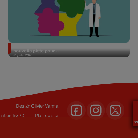
Alzheimer : des chercheurs japonais ouvrent une
nouvelle piste pour...
31 juillet 2026
Design
Olivier Varma
rmation RGPD
Plan du site