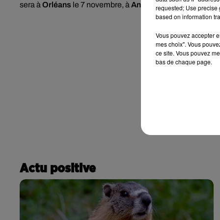
sera à
Orléans
le 7 novembre, à
Angers
, le 14, le 12 dé
requested; Use precise g
based on information tra
Vous pouvez accepter en 
mes choix". Vous pouvez
ce site. Vous pouvez met
bas de chaque page.
Actu positive