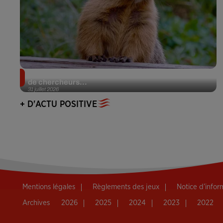
Des marmottes sur OnlyFans : la drôle d’initiative
de chercheurs...
31 juillet 2026
+ D'ACTU POSITIVE
Mentions légales
Règlements des jeux
Notice d’info
Archives
2026
2025
2024
2023
2022