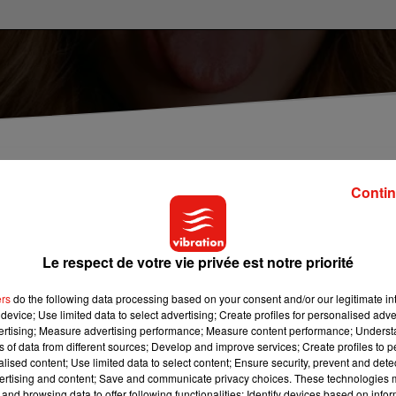
Contin
 premier album de la jeune femme, vendu à plus de 5
Le respect de votre vie privée est notre priorité
nd public par la promotion 2023 de la Star Academy, la jeune
 Hélé ».
Un opus qui aborde des thèmes variés et profonds
ers
do the following data processing based on your consent and/or our legitimate int
et l’acceptation de soi. Porté par des titres forts comme
device; Use limited data to select advertising; Create profiles for personalised adver
vertising; Measure advertising performance; Measure content performance; Unders
rai »,
il s’est vendu à plus de
50 000 exemplaires
, qui lui valent
ns of data from different sources; Develop and improve services; Create profiles to 
ique.
alised content; Use limited data to select content; Ensure security, prevent and detect
ertising and content; Save and communicate privacy choices. These technologies
e… Seule certitude, la chanteuse est actuellement en
tournée
. El
and browsing data to offer following functionalities: Identify devices based on infor