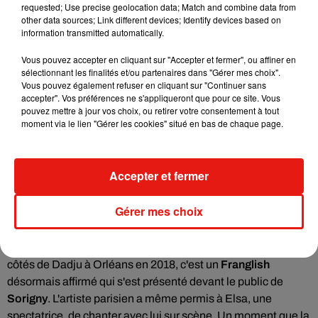
présent à presque toutes les éditions depuis le lancement du
requested; Use precise geolocation data; Match and combine data from
Tour en 2015. Le public de
Sorigny
a repris en choeur les plus
other data sources; Link different devices; Identify devices based on
information transmitted automatically.
grands succès des deux artistes tels que
"Tahiti"
,
"Rien
qu'une fois"
,
"Là c'est die"
et l'un des hit de l'été :
"Me
Vous pouvez accepter en cliquant sur "Accepter et fermer", ou affiner en
Enamore".
sélectionnant les finalités et/ou partenaires dans "Gérer mes choix".
Vous pouvez également refuser en cliquant sur "Continuer sans
accepter". Vos préférences ne s'appliqueront que pour ce site. Vous
Carbonne et Franglish pour finir
pouvez mettre à jour vos choix, ou retirer votre consentement à tout
moment via le lien "Gérer les cookies" situé en bas de chaque page.
Sensation de l'été 2024,
Carbonne
a pris possession de la
scène du
Tour Vibration
pour
20 minutes de show
pendant
lesquelles il n'a pas oublié d'interpréter son morceau
Accepter et fermer
"Imagine"
, mais aussi un
nouveau morceau
pas encore
dévoilé à la radio ou sur les plateformes de streaming.
Gérer mes choix
Pour terminer la soirée,
Franglish
signait son grand retour
sur le
Tour Vibration
. Des années après s'être produit aux
côtés de Dadju à Orléans en 2018, c'est un
Franglish
désormais affirmé qui s'est présenté devant le public de
Sorigny
. L'artiste parisien a même permis à Elsa, une
spectatrice, de chanter avec lui sur scène. Un moment que la