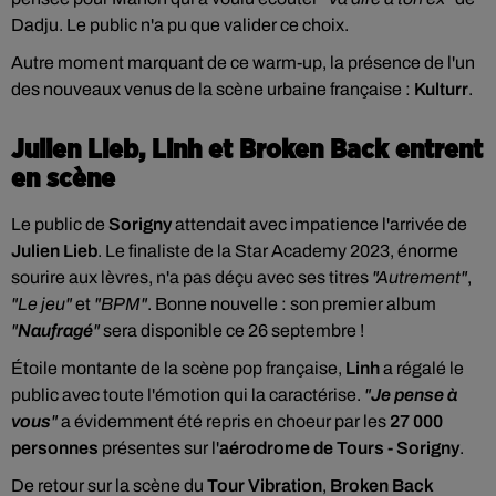
Dadju. Le public n'a pu que valider ce choix.
Autre moment marquant de ce warm-up, la présence de l'un
des nouveaux venus de la scène urbaine française :
Kulturr
.
Julien Lieb, Linh et Broken Back entrent
en scène
Le public de
Sorigny
attendait avec impatience l'arrivée de
Julien Lieb
. Le finaliste de la Star Academy 2023, énorme
sourire aux lèvres, n'a pas déçu avec ses titres
"Autrement"
,
"Le jeu"
et
"BPM"
. Bonne nouvelle : son premier album
"
Naufragé
"
sera disponible ce 26 septembre !
Étoile montante de la scène pop française,
Linh
a régalé le
public avec toute l'émotion qui la caractérise.
"
Je pense à
vous
"
a évidemment été repris en choeur par les
27 000
personnes
présentes sur l'
aérodrome de Tours - Sorigny
.
De retour sur la scène du
Tour Vibration
,
Broken Back