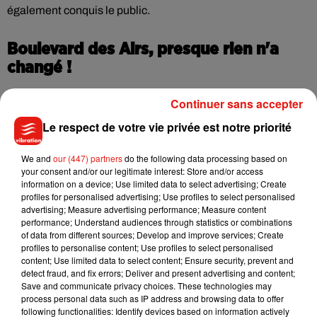
également conquis le public.
Boulevard des Airs, presque rien n'a
changé !
Depuis plus de 10 ans,
Boulevard des Airs
nous fait chanter
Continuer sans accepter
avec des morceaux aux sonorités entrainantes tels que
Le respect de votre vie privée est notre priorité
"Emmène-moi"
ou
"Bruxelles"
. Alors que le membre
fondateur Sylvain Duthu a quitté le groupe, c'est désormais
We and
our (447) partners
do the following data processing based on
un nouveau
Boulevard des Airs
qui est revenu récemment
your consent and/or our legitimate interest: Store and/or access
avec de nouveaux morceaux. C'était l'occasion d'en
information on a device; Use limited data to select advertising; Create
profiles for personalised advertising; Use profiles to select personalised
découvrir certains sur la scène de
Sorigny
.
advertising; Measure advertising performance; Measure content
performance; Understand audiences through statistics or combinations
of data from different sources; Develop and improve services; Create
Keen'V et Ridsa, les incontournables du
profiles to personalise content; Use profiles to select personalised
Tour Vibration
content; Use limited data to select content; Ensure security, prevent and
detect fraud, and fix errors; Deliver and present advertising and content;
Quand on pense
Tour Vibration
, il est impossible de ne pas
Save and communicate privacy choices. These technologies may
process personal data such as IP address and browsing data to offer
penser à
Keen'V
et
Ridsa
. Les deux artistes ont répondu
following functionalities: Identify devices based on information actively