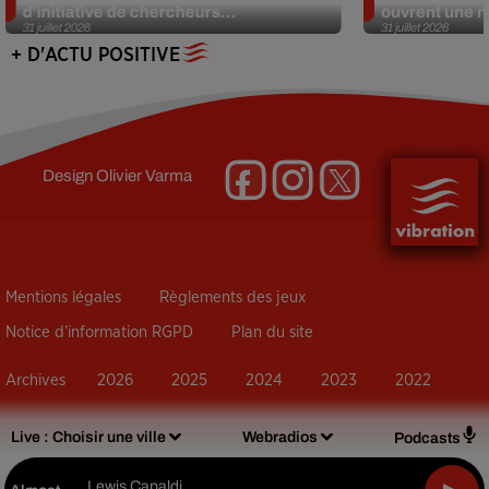
d’initiative de chercheurs...
ouvrent une no
31 juillet 2026
31 juillet 2026
+ D'ACTU POSITIVE
Design
Olivier Varma
Mentions légales
Règlements des jeux
Notice d’information RGPD
Plan du site
Archives
2026
2025
2024
2023
2022
Live :
Choisir une ville
Webradios
Podcasts
Lewis Capaldi