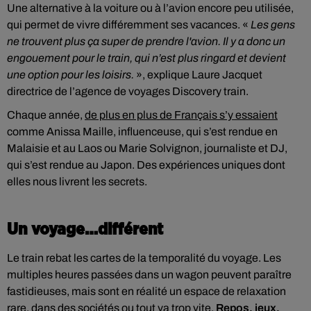
Une alternative à la voiture ou à l’avion encore peu utilisée,
qui permet de vivre différemment ses vacances. «
Les gens
ne trouvent plus ça super de prendre l'avion. Il y a donc un
engouement pour le train, qui n’est plus ringard et devient
une option pour les loisirs.
», explique Laure Jacquet
directrice de l’agence de voyages Discovery train.
Chaque année,
de plus en plus de Français s’y essaient
comme Anissa Maille, influenceuse, qui s’est rendue en
Malaisie et au Laos ou Marie Solvignon, journaliste et DJ,
qui s’est rendue au Japon. Des expériences uniques dont
elles nous livrent les secrets.
Un voyage…différent
Le train rebat les cartes de la temporalité du voyage. Les
multiples heures passées dans un wagon peuvent paraître
fastidieuses, mais sont en réalité un espace de relaxation
rare, dans des sociétés ou tout va trop vite.
Repos, jeux,