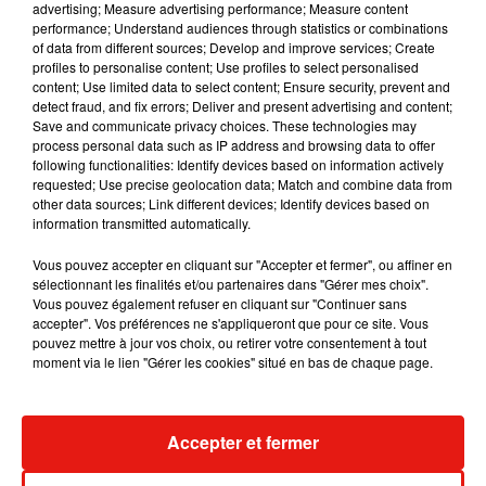
advertising; Measure advertising performance; Measure content
critiquées par les habitués de la discipline. Créé en 2024, le
performance; Understand audiences through statistics or combinations
Pass rail
permettait aux jeunes de voyager en illimité, en
of data from different sources; Develop and improve services; Create
train, sur tout le territoire français pendant la période estivale.
profiles to personalise content; Use profiles to select personalised
content; Use limited data to select content; Ensure security, prevent and
Il a été abandonné à l’été 2025
, seulement un an après sa
detect fraud, and fix errors; Deliver and present advertising and content;
mise en place. Début octobre,
la suppression des trains de
Save and communicate privacy choices. These technologies may
nuit pour Berlin et Vienne
avait, elle aussi,
fait grand bruit
.
process personal data such as IP address and browsing data to offer
following functionalities: Identify devices based on information actively
Pour nos deux voyageuses, cette culture du train se
requested; Use precise geolocation data; Match and combine data from
développe grâce à l’expérience vécue, «
other data sources; Link different devices; Identify devices based on
Au début, je voyais
information transmitted automatically.
le train comme une sorte de défi écolo. », assume Anissa,
« Maintenant, c’est devenu une philosophie de vie. J’ai
Vous pouvez accepter en cliquant sur "Accepter et fermer", ou affiner en
trouvé une liberté que je n’aurais jamais imaginée et l’idée
sélectionnant les finalités et/ou partenaires dans "Gérer mes choix".
Vous pouvez également refuser en cliquant sur "Continuer sans
de reprendre l’avion est vraiment plus dure qu’avant.
»
accepter". Vos préférences ne s'appliqueront que pour ce site. Vous
pouvez mettre à jour vos choix, ou retirer votre consentement à tout
moment via le lien "Gérer les cookies" situé en bas de chaque page.
Cet élément est masqué compte-tenu du refus du
Accepter et fermer
dépôt de cookies que vous avez exprimé. Si vous
souhaitez l'afficher, merci de nous donner votre accord