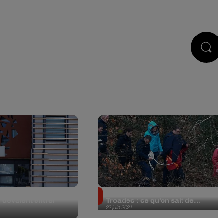
STS
JEUX
RÉGIE PUB
CONTACT
hômage : les règles
Quadruple meurtre de la famille
i devaient entrer
Troadec : ce qu’on sait de...
22 juin 2021