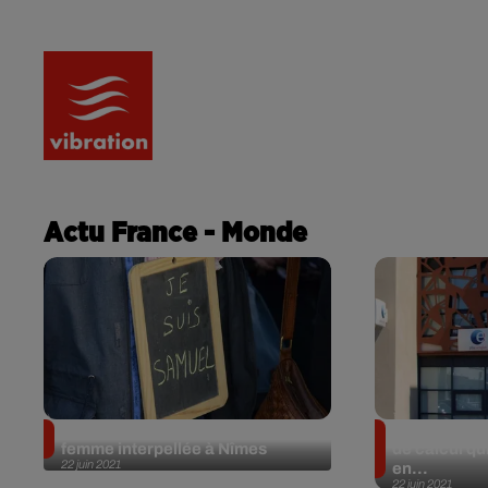
RADIO
ACTU
PODCA
Actu France - Monde
Assassinat de Samuel Paty : une
Assurance c
femme interpellée à Nîmes
de calcul qu
22 juin 2021
en...
22 juin 2021