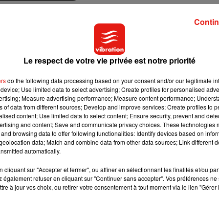
Contin
Le respect de votre vie privée est notre priorité
ers
do the following data processing based on your consent and/or our legitimate int
device; Use limited data to select advertising; Create profiles for personalised adver
" d'Emmanuel Macron
#PhilouDay : un dernier
vertising; Measure advertising performance; Measure content performance; Unders
hommage à Philousports ce
ns of data from different sources; Develop and improve services; Create profiles to 
mardi, jour de...
alised content; Use limited data to select content; Ensure security, prevent and detect
22 juin 2021
ertising and content; Save and communicate privacy choices. These technologies
and browsing data to offer following functionalities: Identify devices based on infor
eolocation data; Match and combine data from other data sources; Link different de
nsmitted automatically.
cliquant sur "Accepter et fermer", ou affiner en sélectionnant les finalités et/ou pa
 également refuser en cliquant sur "Continuer sans accepter". Vos préférences ne 
tre à jour vos choix, ou retirer votre consentement à tout moment via le lien "Gérer 