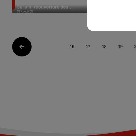
Reprise des concerts debout le
Des cris de
30 juin, réouverture des...
Hongrie-Fra
21 juin 2021
une enquêt
21 juin 2021
16
17
18
19