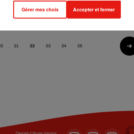
 singe pendant
Grand oral 2021 : c’est quoi
nce ? L’UEFA ouvre
cette épreuve inédite ?
Gérer mes choix
Accepter et fermer
21 juin 2021
e
20
21
22
23
24
25
Design
Olivier Varma