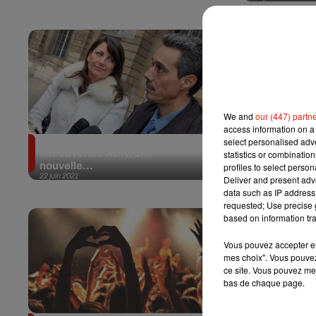
We and
our (447) partn
access information on a 
Affaire Omar Raddad : après des
Le "gifleur
select personalised ad
découvertes ADN, une
fait appel
statistics or combinatio
22 juin 2021
nouvelle...
profiles to select person
22 juin 2021
Deliver and present adv
data such as IP address 
requested; Use precise g
based on information tra
Vous pouvez accepter en 
mes choix". Vous pouvez
ce site. Vous pouvez met
bas de chaque page.