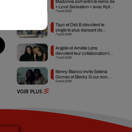
Madonna sort enfin le remix de
« Love Sensation » avec Kylie
7 août 2026
Minogue
Tayc et Didi B dévoilent le
single le plus dansant de
7 août 2026
l’année
Angèle et Amélie Lens
dévoilent leur collaboration tant
7 août 2026
attendue
Benny Blanco invite Selena
Gomez et Becky G sur son
5 août 2026
nouveau single
VOIR PLUS