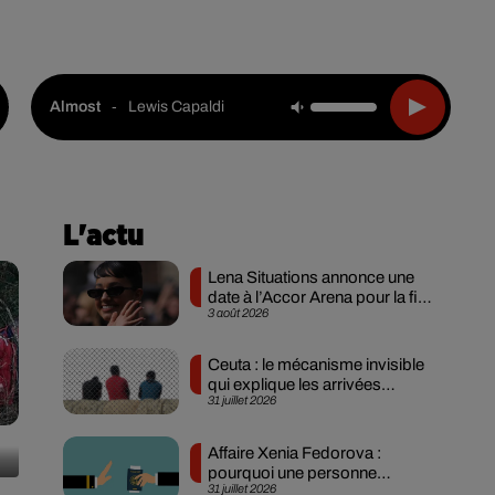
Live :
Choisir une ville
Webradios
Podcasts
-
Lewis Capaldi
Almost
L'actu
Lena Situations annonce une
date à l’Accor Arena pour la fin
3 août 2026
des...
Ceuta : le mécanisme invisible
qui explique les arrivées
31 juillet 2026
massives...
Affaire Xenia Fedorova :
pourquoi une personne
31 juillet 2026
expulsée peut-elle...