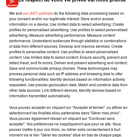
We and
our (447) partners
do the following data processing based on
your consent and/or our legitimate interest: Store and/or access
information on a device; Use limited data to select advertising; Create
profiles for personalised advertising; Use profiles to select personalised
advertising; Measure advertising performance; Measure content
performance; Understand audiences through statistics or combinations
On connaît la chanson
of data from different sources; Develop and improve services; Create
française la plus
profiles to personalise content; Use profiles to select personalised
écoutée au monde en
content; Use limited data to select content; Ensure security, prevent and
2026…...
detect fraud, and fix errors; Deliver and present advertising and content;
24 juillet 2026
Save and communicate privacy choices. These technologies may
process personal data such as IP address and browsing data to offer
following functionalities: Identify devices based on information actively
requested; Use precise geolocation data; Match and combine data from
other data sources; Link different devices; Identify devices based on
information transmitted automatically.
Vous pouvez accepter en cliquant sur "Accepter et fermer", ou affiner en
sélectionnant les finalités et/ou partenaires dans "Gérer mes choix".
2
3
4
5
6
7
8
Vous pouvez également refuser en cliquant sur "Continuer sans
accepter". Vos préférences ne s'appliqueront que pour ce site. Vous
pouvez mettre à jour vos choix, ou retirer votre consentement à tout
moment via le lien "Gérer les cookies" situé en bas de chaque page.