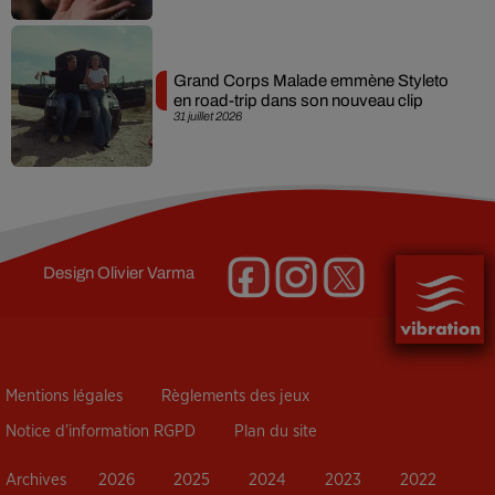
Grand Corps Malade emmène Styleto
en road-trip dans son nouveau clip
31 juillet 2026
Design
Olivier Varma
Mentions légales
Règlements des jeux
Notice d’information RGPD
Plan du site
Archives
2026
2025
2024
2023
2022