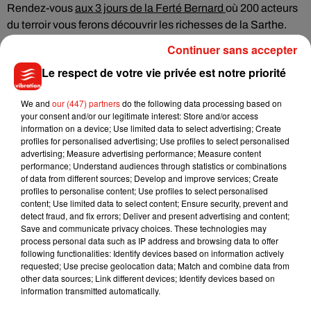
Rendez-vous
aux 3 jours de la Ferté Bernard
où 200 acteurs
du terroir vous ferons découvrir les richesses de la Sarthe.
L’occasion également de mettre en avant les agriculteurs
Continuer sans accepter
lors d’un comice agricole tout en célébrant la fête de la bière,
Le respect de votre vie privée est notre priorité
avant de terminer sur un feu d’artifice !
Des illuminations également en Saône et Loire. Samedi soir
We and
our (447) partners
do the following data processing based on
à 20 heures,
le Château de Digoine
accueille sa soirée aux
your consent and/or our legitimate interest: Store and/or access
information on a device; Use limited data to select advertising; Create
flambeaux. Une visite nocturne à la lueur de bougies, pour
profiles for personalised advertising; Use profiles to select personalised
révéler la beauté de cet édifice du XVIIIe siècle.
advertising; Measure advertising performance; Measure content
performance; Understand audiences through statistics or combinations
Enfin direction le début du XXe siècle à Joigny. L’association
of data from different sources; Develop and improve services; Create
e
icaunaise, les Vieilles Coquilles, organise le 10
anniversaire
profiles to personalise content; Use profiles to select personalised
content; Use limited data to select content; Ensure security, prevent and
des
« Bouchons de Joigny »
. Dimanche matin, découvrez
detect fraud, and fix errors; Deliver and present advertising and content;
jusqu’à 500 véhicules vintage.
Save and communicate privacy choices. These technologies may
process personal data such as IP address and browsing data to offer
following functionalities: Identify devices based on information actively
requested; Use precise geolocation data; Match and combine data from
other data sources; Link different devices; Identify devices based on
Musique
information transmitted automatically.