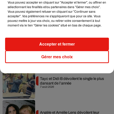
Vous pouvez accepter en cliquant sur "Accepter et fermer", ou affiner en
sélectionnant les finalités et/ou partenaires dans "Gérer mes choix".
Julien Lieb s’essaye à la vie de chatelain
Vous pouvez également refuser en cliquant sur "Continuer sans
dans son nouveau clip
accepter". Vos préférences ne s'appliqueront que pour ce site. Vous
7 août 2026
pouvez mettre à jour vos choix, ou retirer votre consentement à tout
moment via le lien "Gérer les cookies" situé en bas de chaque page.
Accepter et fermer
Madonna sort enfin le remix de « Love
Sensation » avec Kylie Minogue
7 août 2026
Gérer mes choix
Tayc et Didi B dévoilent le single le plus
dansant de l’année
7 août 2026
Angèle et Amélie Lens dévoilent leur