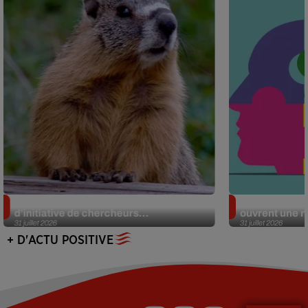
Des marmottes sur OnlyFans : la drôle
Alzheimer : d
d’initiative de chercheurs...
ouvrent une no
31 juillet 2026
31 juillet 2026
+ D'ACTU POSITIVE