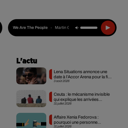
Live :
Choisir une ville
Webradios
Podcasts
-
Martin Garrix Feat. Bono & The Edge
We Are The People
L'actu
Lena Situations annonce une
date à l’Accor Arena pour la fin
3 août 2026
des...
Ceuta : le mécanisme invisible
qui explique les arrivées
31 juillet 2026
massives...
Affaire Xenia Fedorova :
pourquoi une personne
31 juillet 2026
expulsée peut-elle...