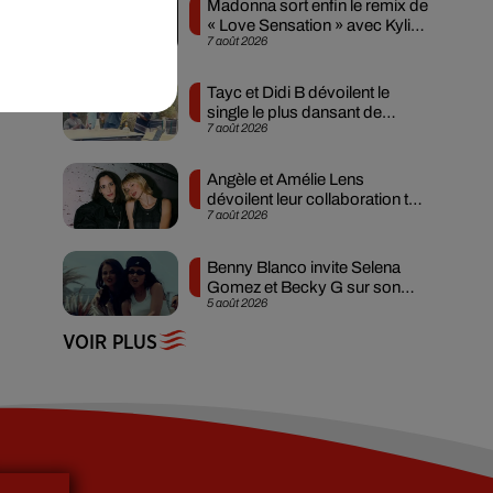
Madonna sort enfin le remix de
« Love Sensation » avec Kylie
7 août 2026
Minogue
Tayc et Didi B dévoilent le
single le plus dansant de
7 août 2026
l’année
Angèle et Amélie Lens
dévoilent leur collaboration tant
7 août 2026
attendue
Benny Blanco invite Selena
Gomez et Becky G sur son
5 août 2026
nouveau single
VOIR PLUS