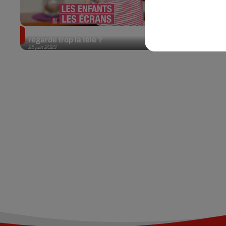
Comment savoir si mon enfant
regarde trop la télé ?
25 juin 2023