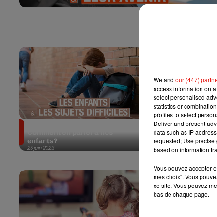
We and
our (447) partn
access information on a 
select personalised ad
statistics or combinatio
profiles to select person
Deliver and present adv
Maladie, divorce, guerre...
Éducation bi
data such as IP address 
Comment en parler à nos
comment aid
requested; Use precise g
enfants?
vivre...
25 juin 2023
25 juin 2023
based on information tra
Vous pouvez accepter en 
mes choix". Vous pouvez
ce site. Vous pouvez met
bas de chaque page.