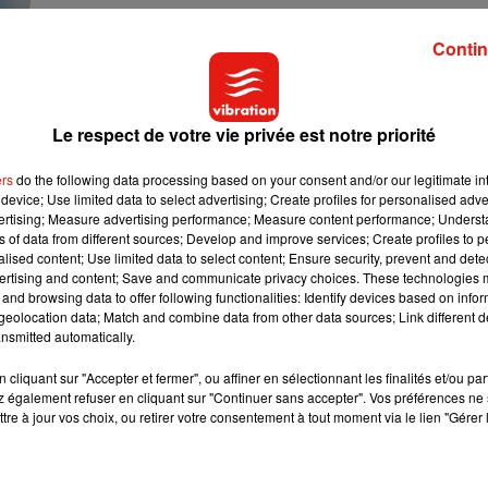
Contin
Le respect de votre vie privée est notre priorité
ers
do the following data processing based on your consent and/or our legitimate int
device; Use limited data to select advertising; Create profiles for personalised adver
vertising; Measure advertising performance; Measure content performance; Unders
ns of data from different sources; Develop and improve services; Create profiles to 
alised content; Use limited data to select content; Ensure security, prevent and detect
ertising and content; Save and communicate privacy choices. These technologies
enveillante, limites :
Comment accompagner les
and browsing data to offer following functionalities: Identify devices based on infor
er son enfant à
enfants dans une alimentation
eolocation data; Match and combine data from other data sources; Link different de
équilibrée ?
25 juin 2023
nsmitted automatically.
cliquant sur "Accepter et fermer", ou affiner en sélectionnant les finalités et/ou pa
 également refuser en cliquant sur "Continuer sans accepter". Vos préférences ne 
tre à jour vos choix, ou retirer votre consentement à tout moment via le lien "Gérer 