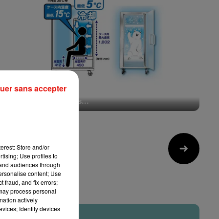
uer sans accepter
Canicule au Japon : les « frigos à humains »
veulent refroidir les...
28 juillet 2026
erest: Store and/or
10
tising; Use profiles to
tand audiences through
personalise content; Use
 fraud, and fix errors;
 may process personal
mation actively
vices; Identify devices