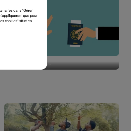
rtenaires dans "Gérer
s'appliqueront que pour
les cookies" situé en
Affaire Xenia Fedorova : pourquoi une personne
expulsée peut-elle...
31 juillet 2026