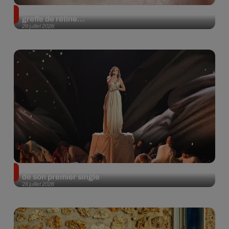
Une femme aveugle retrouve la vue grâce à une
greffe de rétine...
29 juillet 2026
Léa (Star Academy) annonce la sortie imminente
de son premier single
28 juillet 2026