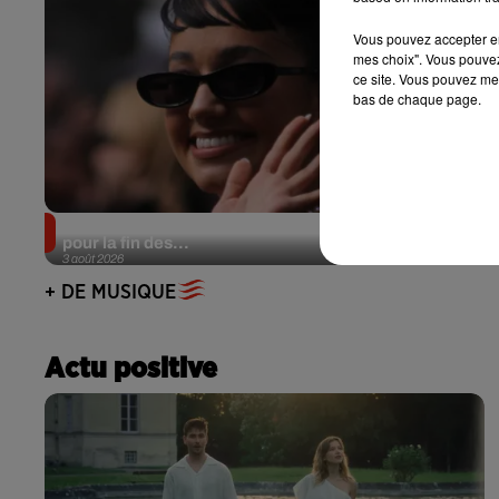
Vous pouvez accepter en 
mes choix". Vous pouvez
ce site. Vous pouvez met
bas de chaque page.
Lena Situations annonce une date à l’Accor Arena
pour la fin des...
3 août 2026
+ DE MUSIQUE
Actu positive