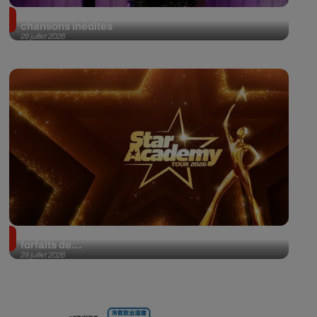
Ariana Grande porte plainte après la fuite de 45
chansons inédites
28 juillet 2026
Star Academy : concert sous tension après trois
forfaits de...
28 juillet 2026