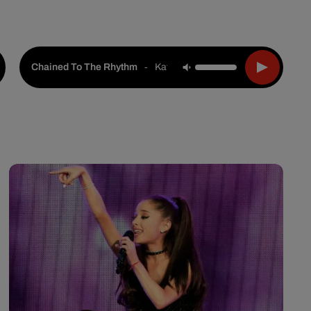
Live :
Choisir une ville
Webradios
Podcasts
-
Katy Perry Feat. Skip Marley
Chained To The Rhythm