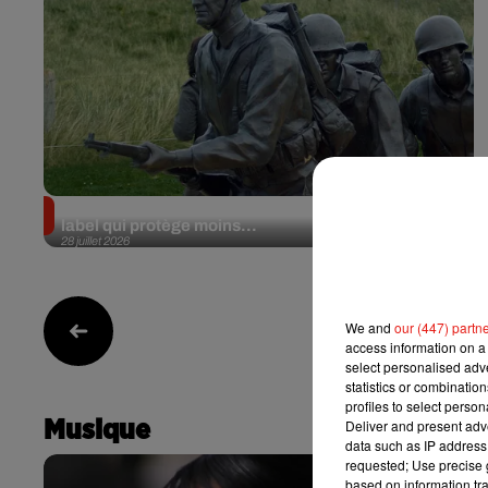
Les plages du Débarquement à l'UNESCO : un
label qui protège moins...
28 juillet 2026
We and
our (447) partn
1
access information on a 
select personalised ad
statistics or combinatio
profiles to select person
Deliver and present adv
Musique
data such as IP address 
requested; Use precise g
based on information tra