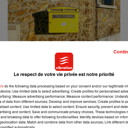
Contin
Pourquoi le prix du timbre augmente chaque année
28 juillet 2026
Le respect de votre vie privée est notre priorité
ers
do the following data processing based on your consent and/or our legitimate int
2
3
4
5
6
7
8
9
device; Use limited data to select advertising; Create profiles for personalised adver
vertising; Measure advertising performance; Measure content performance; Unders
ns of data from different sources; Develop and improve services; Create profiles to 
alised content; Use limited data to select content; Ensure security, prevent and detect
ertising and content; Save and communicate privacy choices. These technologies
and browsing data to offer following functionalities: Identify devices based on infor
eolocation data; Match and combine data from other data sources; Link different de
nsmitted automatically.