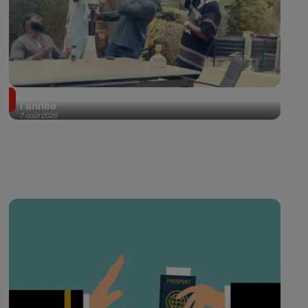
Tayc et Didi B dévoilent le single le plus dansant de
l’année
7 août 2026