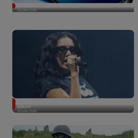
Le démarchage téléphonique bientôt fini !
29 juillet 2026
Charli XCX passe à la sauce rock dans son nouvel
album
28 juillet 2026