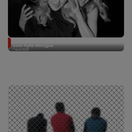
Madonna sort enfin le remix de « Love Sensation »
avec Kylie Minogue
7 août 2026