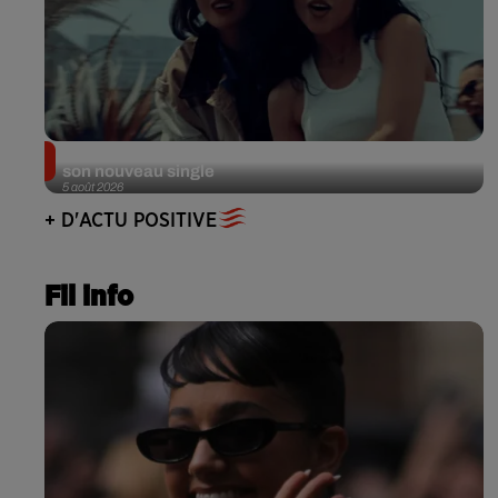
Benny Blanco invite Selena Gomez et Becky G sur
son nouveau single
5 août 2026
+ D'ACTU POSITIVE
Fil info