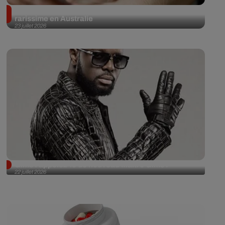
Quatre bébés et un placenta : un événement
rarissime en Australie
23 juillet 2026
Gims : appelez-le de nouveau Maître Gims !
22 juillet 2026