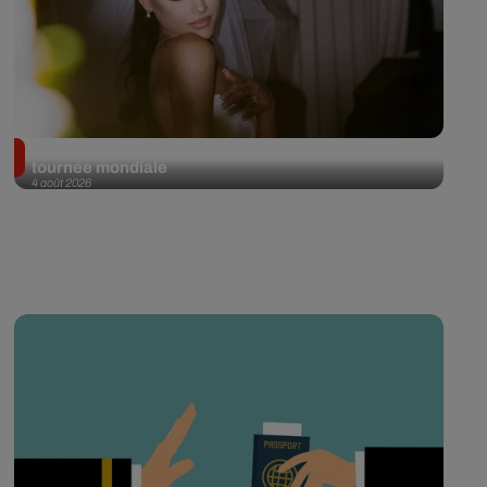
Ariana Grande prendra une pause après sa
tournée mondiale
4 août 2026