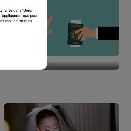
rtenaires dans "Gérer
s'appliqueront que pour
les cookies" situé en
Affaire Xenia Fedorova : pourquoi une personne
expulsée peut-elle...
31 juillet 2026