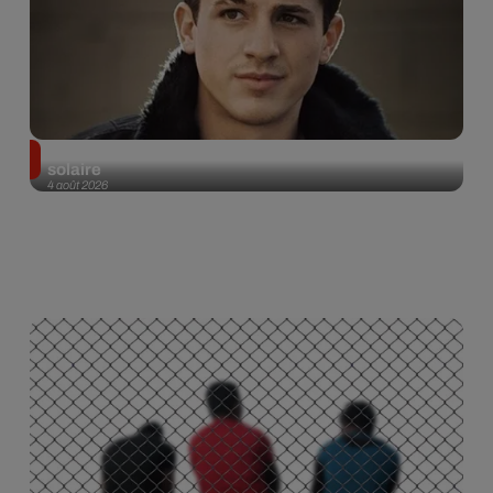
Tiny Desk invite Charlie Puth pour une live session
solaire
4 août 2026