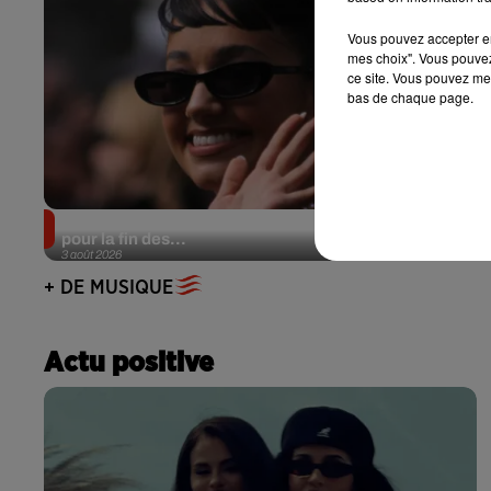
Vous pouvez accepter en 
mes choix". Vous pouvez
ce site. Vous pouvez met
bas de chaque page.
Lena Situations annonce une date à l’Accor Arena
pour la fin des...
3 août 2026
+ DE MUSIQUE
Actu positive