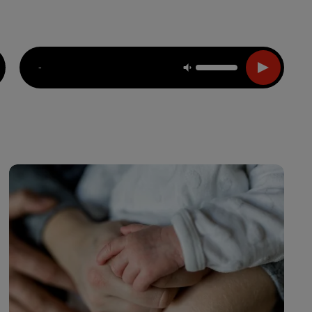
Live :
Choisir une ville
Webradios
Podcasts
-