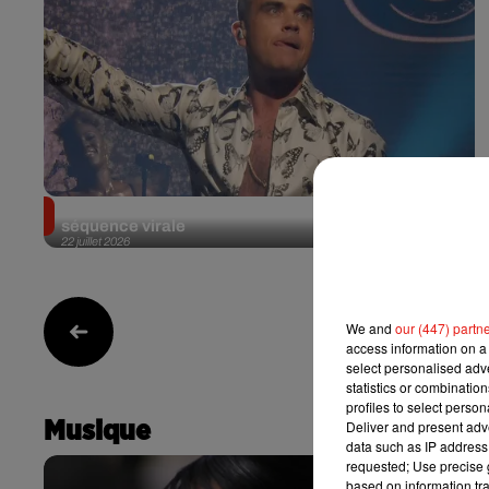
Robbie Williams répond aux rumeurs après une
séquence virale
22 juillet 2026
We and
our (447) partn
1
access information on a 
select personalised ad
statistics or combinatio
profiles to select person
Deliver and present adv
Musique
data such as IP address 
requested; Use precise g
based on information tra