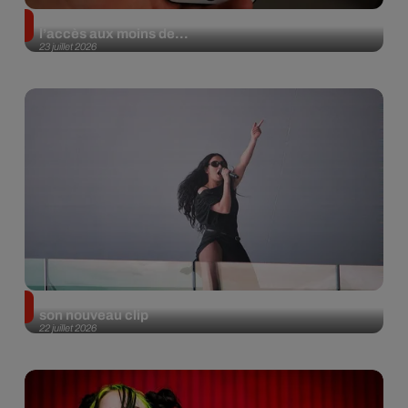
Réseaux sociaux : la France tente d’interdire
l’accès aux moins de...
23 juillet 2026
Charli XCX invite un célèbre acteur français dans
son nouveau clip
22 juillet 2026