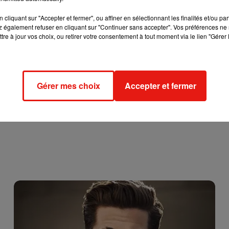
cliquant sur "Accepter et fermer", ou affiner en sélectionnant les finalités et/ou pa
 également refuser en cliquant sur "Continuer sans accepter". Vos préférences ne 
tre à jour vos choix, ou retirer votre consentement à tout moment via le lien "Gérer 
Gérer mes choix
Accepter et fermer
Ceuta : le mécanisme invisible qui explique les
arrivées massives...
31 juillet 2026