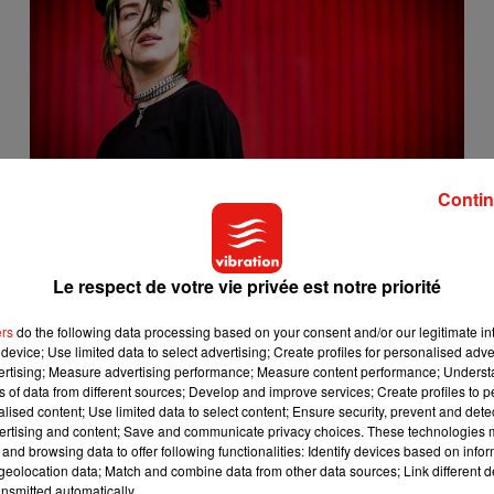
Contin
Billie Eilish décroche son tout premier grand rôle
au cinéma
22 juillet 2026
Le respect de votre vie privée est notre priorité
ers
do the following data processing based on your consent and/or our legitimate int
2
3
4
5
6
7
8
9
device; Use limited data to select advertising; Create profiles for personalised adver
vertising; Measure advertising performance; Measure content performance; Unders
ns of data from different sources; Develop and improve services; Create profiles to 
alised content; Use limited data to select content; Ensure security, prevent and detect
ertising and content; Save and communicate privacy choices. These technologies
and browsing data to offer following functionalities: Identify devices based on infor
eolocation data; Match and combine data from other data sources; Link different de
nsmitted automatically.