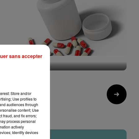
uer sans accepter
Pourquoi le gouvernement peut-il décider du prix
du Doliprane ?
22 juillet 2026
erest: Store and/or
10
tising; Use profiles to
tand audiences through
personalise content; Use
 fraud, and fix errors;
 may process personal
mation actively
vices; Identify devices