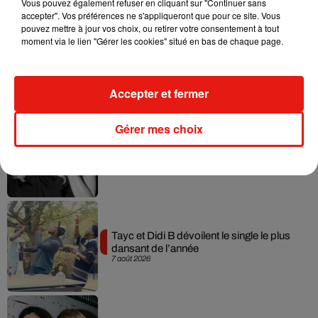
Vous pouvez également refuser en cliquant sur "Continuer sans
accepter". Vos préférences ne s'appliqueront que pour ce site. Vous
pouvez mettre à jour vos choix, ou retirer votre consentement à tout
moment via le lien "Gérer les cookies" situé en bas de chaque page.
Julien Lieb s’essaye à la vie de chatelain
dans son nouveau clip
7 août 2026
Accepter et fermer
Gérer mes choix
Madonna sort enfin le remix de « Love
Sensation » avec Kylie Minogue
7 août 2026
Tayc et Didi B dévoilent le single le plus
dansant de l’année
7 août 2026