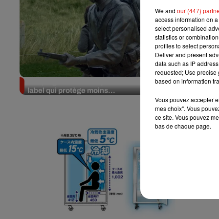
We and
our (447) partn
access information on a 
select personalised ad
statistics or combinatio
profiles to select person
Deliver and present adv
data such as IP address 
requested; Use precise g
based on information tra
Les plages du Débarquement à l'UNESCO : un
label qui protège moins...
Vous pouvez accepter en 
mes choix". Vous pouvez
ce site. Vous pouvez met
bas de chaque page.