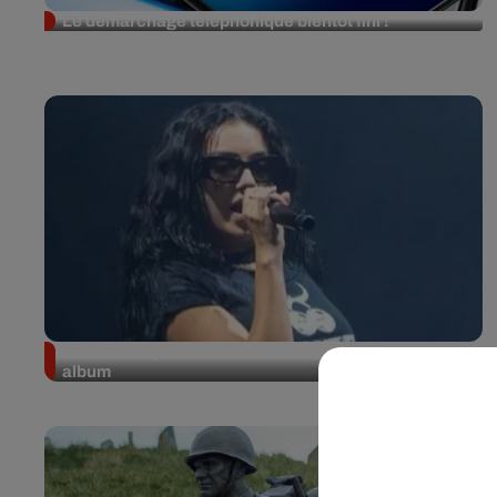
Le démarchage téléphonique bientôt fini !
Charli XCX passe à la sauce rock dans son nouvel
album