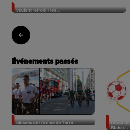
Canicule au Japon : les « frigos à humains »
veulent refroidir les...
1
Événements passés
Bourges : une course pour les
L’Europé
blessés de l’Armée de Terre
retour du
Blaise...