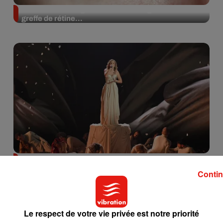
Une femme aveugle retrouve la vue grâce à une
greffe de rétine...
Léa (Star Academy) annonce la sortie imminente
de son premier single
Contin
Le respect de votre vie privée est notre priorité