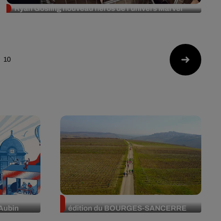
Ryan Gosling nouveau héros de l’univers Marvel
10
de fête au
Vibration partenaire de la 73ème
-Aubin
édition du BOURGES-SANCERRE