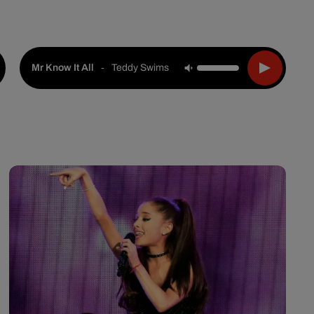
Live :
Choisir une ville
Webradios
Podcasts
-
Teddy Swims
Mr Know It All