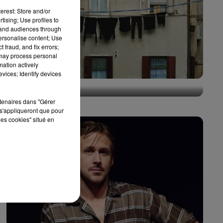
erest: Store and/or
tising; Use profiles to
tand audiences through
personalise content; Use
 fraud, and fix errors;
 may process personal
mation actively
vices; Identify devices
En Italie, des maisons à 1 euro pour repeupler les
villages
rtenaires dans "Gérer
s'appliqueront que pour
les cookies" situé en