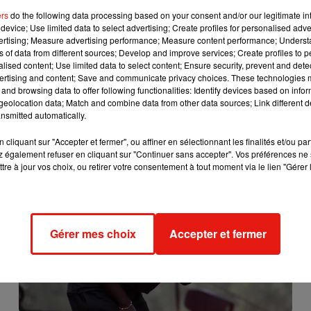
ers
do the following data processing based on your consent and/or our legitimate int
device; Use limited data to select advertising; Create profiles for personalised adver
vertising; Measure advertising performance; Measure content performance; Unders
ns of data from different sources; Develop and improve services; Create profiles to 
alised content; Use limited data to select content; Ensure security, prevent and detect
ertising and content; Save and communicate privacy choices. These technologies
and browsing data to offer following functionalities: Identify devices based on infor
eolocation data; Match and combine data from other data sources; Link different de
nsmitted automatically.
Pourquoi le prix du timbre augmente chaque année
cliquant sur "Accepter et fermer", ou affiner en sélectionnant les finalités et/ou pa
 également refuser en cliquant sur "Continuer sans accepter". Vos préférences ne 
tre à jour vos choix, ou retirer votre consentement à tout moment via le lien "Gérer 
Gérer mes choix
Accepter et fermer