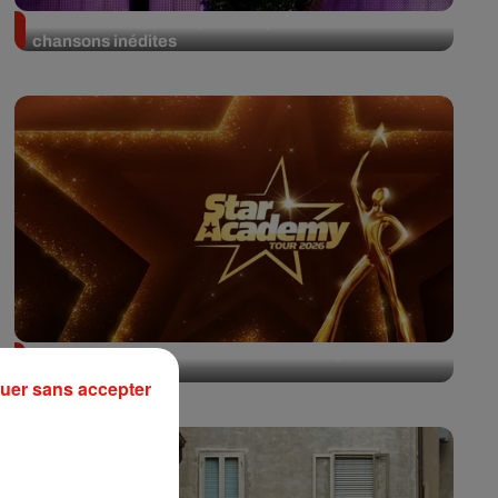
Ariana Grande porte plainte après la fuite de 45
chansons inédites
Star Academy : concert sous tension après trois
forfaits de...
uer sans accepter