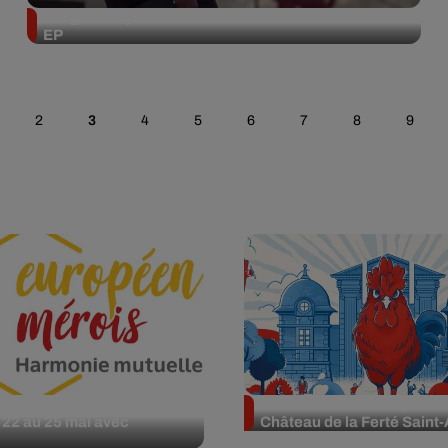
Jungeli va rythmer la fin de l’été avec son nouvel
EP
2
3
4
5
6
7
8
9
en Mérois U14 fait son
Cocorico Electro : 3 jours 
 22 au 25 mai avec
Château de la Ferté Saint