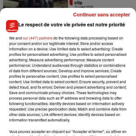
clip
31 juillet 2026
Continuer sans accepter
Le respect de votre vie privée est notre priorité
We and
our (447) partners
do the following data processing based on
your consent and/or our legitimate interest: Store and/or access
information on a device; Use limited data to select advertising; Create
profiles for personalised advertising; Use profiles to select personalised
Ariana Grande se libère
advertising; Measure advertising performance; Measure content
dans son nouvel album
performance; Understand audiences through statistics or combinations
« Petals »
of data from different sources; Develop and improve services; Create
31 juillet 2026
profiles to personalise content; Use profiles to select personalised
content; Use limited data to select content; Ensure security, prevent and
detect fraud, and fix errors; Deliver and present advertising and content;
Save and communicate privacy choices. These technologies may
process personal data such as IP address and browsing data to offer
following functionalities: Identify devices based on information actively
requested; Use precise geolocation data; Match and combine data from
other data sources; Link different devices; Identify devices based on
information transmitted automatically.
1
2
3
4
5
Vous pouvez accepter en cliquant sur "Accepter et fermer", ou affiner en