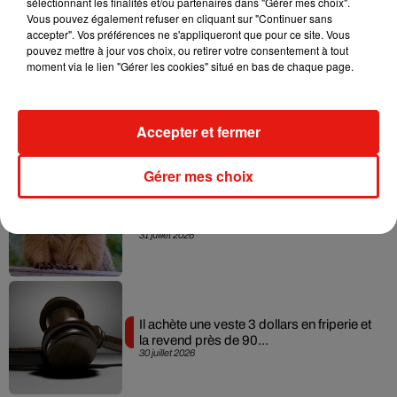
sélectionnant les finalités et/ou partenaires dans "Gérer mes choix".
Vous pouvez également refuser en cliquant sur "Continuer sans
Actu positive
accepter". Vos préférences ne s'appliqueront que pour ce site. Vous
pouvez mettre à jour vos choix, ou retirer votre consentement à tout
moment via le lien "Gérer les cookies" situé en bas de chaque page.
Alzheimer : des chercheurs japonais
ouvrent une nouvelle piste pour...
31 juillet 2026
Accepter et fermer
Gérer mes choix
Des marmottes sur OnlyFans : la drôle
d’initiative de chercheurs...
31 juillet 2026
Il achète une veste 3 dollars en friperie et
la revend près de 90...
30 juillet 2026