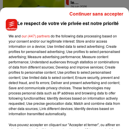
le...
24 juin 2026
Continuer sans accepter
Le respect de votre vie privée est notre priorité
We and
our (447) partners
do the following data processing based on
your consent and/or our legitimate interest: Store and/or access
information on a device; Use limited data to select advertising; Create
profiles for personalised advertising; Use profiles to select personalised
Autriche : naissance
advertising; Measure advertising performance; Measure content
d’une petite fille… dans
performance; Understand audiences through statistics or combinations
un McDonald’s
of data from different sources; Develop and improve services; Create
24 juin 2026
profiles to personalise content; Use profiles to select personalised
content; Use limited data to select content; Ensure security, prevent and
detect fraud, and fix errors; Deliver and present advertising and content;
Save and communicate privacy choices. These technologies may
process personal data such as IP address and browsing data to offer
following functionalities: Identify devices based on information actively
requested; Use precise geolocation data; Match and combine data from
other data sources; Link different devices; Identify devices based on
information transmitted automatically.
2
3
4
5
6
7
8
Vous pouvez accepter en cliquant sur "Accepter et fermer", ou affiner en