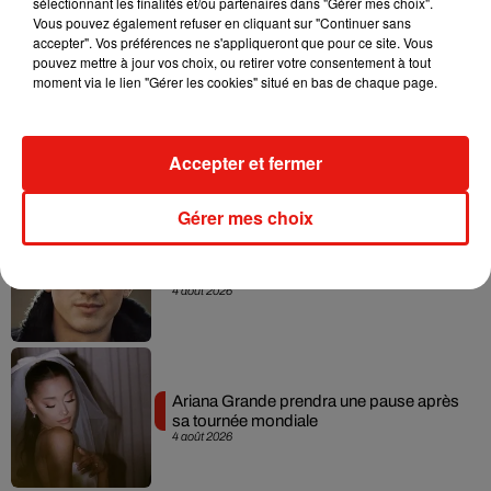
sélectionnant les finalités et/ou partenaires dans "Gérer mes choix".
Vous pouvez également refuser en cliquant sur "Continuer sans
Musique
accepter". Vos préférences ne s'appliqueront que pour ce site. Vous
pouvez mettre à jour vos choix, ou retirer votre consentement à tout
moment via le lien "Gérer les cookies" situé en bas de chaque page.
Benny Blanco invite Selena Gomez et
Becky G sur son nouveau single
5 août 2026
Accepter et fermer
Gérer mes choix
Tiny Desk invite Charlie Puth pour une
live session solaire
4 août 2026
Ariana Grande prendra une pause après
sa tournée mondiale
4 août 2026